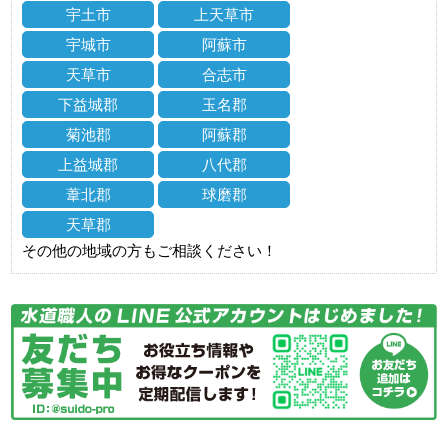
宇土市
上天草市
宇城市
阿蘇市
天草市
合志市
下益城郡
玉名郡
菊池郡
阿蘇郡
上益城郡
八代郡
葦北郡
球磨郡
天草郡
その他の地域の方もご相談ください！