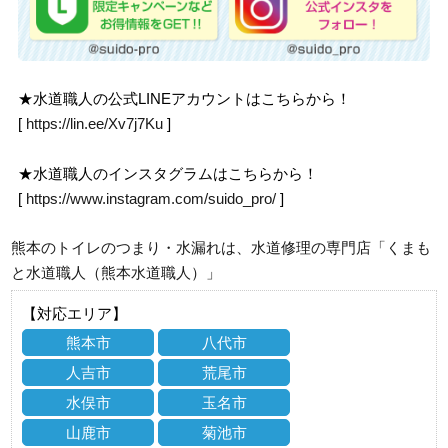
★水道職人の公式LINEアカウントはこちらから！
[
https://lin.ee/Xv7j7Ku
]
★水道職人のインスタグラムはこちらから！
[
https://www.instagram.com/suido_pro/
]
熊本のトイレのつまり・水漏れは、水道修理の専門店「くまも
と水道職人（熊本水道職人）」
【対応エリア】
熊本市
八代市
人吉市
荒尾市
水俣市
玉名市
山鹿市
菊池市