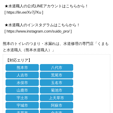
★水道職人の公式LINEアカウントはこちらから！
[
https://lin.ee/Xv7j7Ku
]
★水道職人のインスタグラムはこちらから！
[
https://www.instagram.com/suido_pro/
]
熊本のトイレのつまり・水漏れは、水道修理の専門店「くまも
と水道職人（熊本水道職人）」
【対応エリア】
熊本市
八代市
人吉市
荒尾市
水俣市
玉名市
山鹿市
菊池市
宇土市
上天草市
宇城市
阿蘇市
天草市
合志市