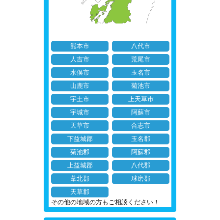
熊本市
八代市
人吉市
荒尾市
水俣市
玉名市
山鹿市
菊池市
宇土市
上天草市
宇城市
阿蘇市
天草市
合志市
下益城郡
玉名郡
菊池郡
阿蘇郡
上益城郡
八代郡
葦北郡
球磨郡
天草郡
その他の地域の方もご相談ください！