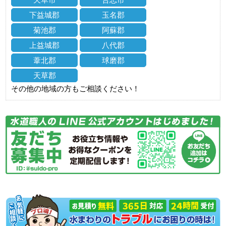
下益城郡
玉名郡
菊池郡
阿蘇郡
上益城郡
八代郡
葦北郡
球磨郡
天草郡
その他の地域の方もご相談ください！