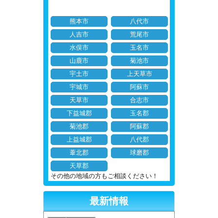
熊本市
八代市
人吉市
荒尾市
水俣市
玉名市
山鹿市
菊池市
宇土市
上天草市
宇城市
阿蘇市
天草市
合志市
下益城郡
玉名郡
菊池郡
阿蘇郡
上益城郡
八代郡
葦北郡
球磨郡
天草郡
その他の地域の方もご相談ください！
最新情報