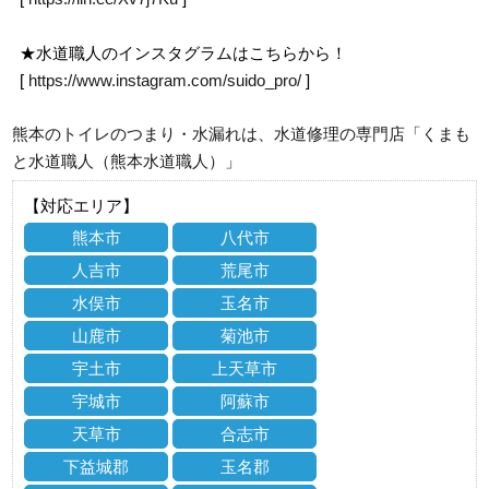
★水道職人のインスタグラムはこちらから！
[
https://www.instagram.com/suido_pro/
]
熊本のトイレのつまり・水漏れは、水道修理の専門店「くまも
と水道職人（熊本水道職人）」
【対応エリア】
熊本市
八代市
人吉市
荒尾市
水俣市
玉名市
山鹿市
菊池市
宇土市
上天草市
宇城市
阿蘇市
天草市
合志市
下益城郡
玉名郡