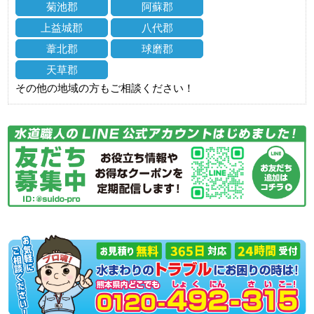
菊池郡
阿蘇郡
上益城郡
八代郡
葦北郡
球磨郡
天草郡
その他の地域の方もご相談ください！