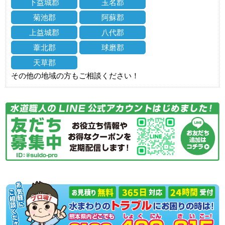
下益城郡
玉名郡
菊池郡
阿蘇郡
上益城郡
八代郡
葦北郡
球磨郡
天草郡
その他の地域の方もご相談ください！