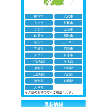
熊本市
八代市
人吉市
荒尾市
水俣市
玉名市
山鹿市
菊池市
宇土市
上天草市
宇城市
阿蘇市
天草市
合志市
下益城郡
玉名郡
菊池郡
阿蘇郡
上益城郡
八代郡
葦北郡
球磨郡
天草郡
その他の地域の方もご相談ください！
最新情報