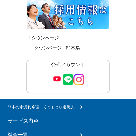
ｉタウンページ
ｉタウンページ 熊本県
公式アカウント
熊本の水漏れ修理 くまもと水道職人
サービス内容
料金一覧