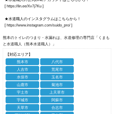
[
https://lin.ee/Xv7j7Ku
]
★水道職人のインスタグラムはこちらから！
[
https://www.instagram.com/suido_pro/
]
熊本のトイレのつまり・水漏れは、水道修理の専門店「くまも
と水道職人（熊本水道職人）」
【対応エリア】
熊本市
八代市
人吉市
荒尾市
水俣市
玉名市
山鹿市
菊池市
宇土市
上天草市
宇城市
阿蘇市
天草市
合志市