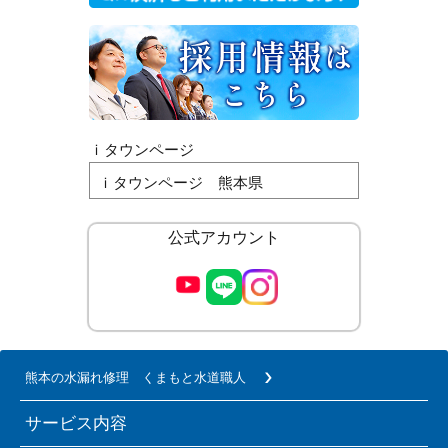
ｉタウンページ
ｉタウンページ 熊本県
公式アカウント
熊本の水漏れ修理 くまもと水道職人
サービス内容