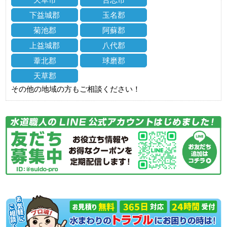
下益城郡
玉名郡
菊池郡
阿蘇郡
上益城郡
八代郡
葦北郡
球磨郡
天草郡
その他の地域の方もご相談ください！