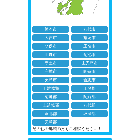
熊本市
八代市
人吉市
荒尾市
水俣市
玉名市
山鹿市
菊池市
宇土市
上天草市
宇城市
阿蘇市
天草市
合志市
下益城郡
玉名郡
菊池郡
阿蘇郡
上益城郡
八代郡
葦北郡
球磨郡
天草郡
その他の地域の方もご相談ください！