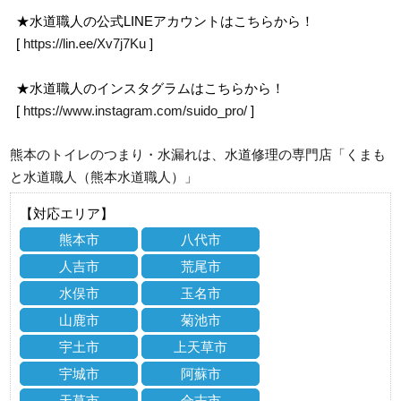
★水道職人の公式LINEアカウントはこちらから！
[
https://lin.ee/Xv7j7Ku
]
★水道職人のインスタグラムはこちらから！
[
https://www.instagram.com/suido_pro/
]
熊本のトイレのつまり・水漏れは、水道修理の専門店「くまも
と水道職人（熊本水道職人）」
【対応エリア】
熊本市
八代市
人吉市
荒尾市
水俣市
玉名市
山鹿市
菊池市
宇土市
上天草市
宇城市
阿蘇市
天草市
合志市