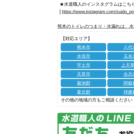
★水道職人のインスタグラムはこち
[
https://www.instagram.com/suido_pr
熊本のトイレのつまり・水漏れは、水
【対応エリア】
熊本市
八代
水俣市
玉名
宇土市
上天
天草市
合志
菊池郡
阿蘇
葦北郡
球磨
その他の地域の方もご相談ください