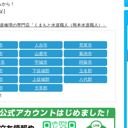
らから！
o/
]
道修理の専門店「くまもと水道職人（熊本水道職人）」
市
人吉市
荒尾市
市
山鹿市
菊池市
草市
宇城市
阿蘇市
市
下益城郡
玉名郡
郡
上益城郡
八代郡
郡
天草郡
！