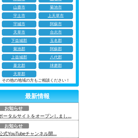
山鹿市
菊池市
宇土市
上天草市
宇城市
阿蘇市
天草市
合志市
下益城郡
玉名郡
菊池郡
阿蘇郡
上益城郡
八代郡
葦北郡
球磨郡
天草郡
その他の地域の方もご相談ください！
最新情報
お知らせ
ポータルサイトをオープンしまし...
お知らせ
公式YouTubeチャンネル開...