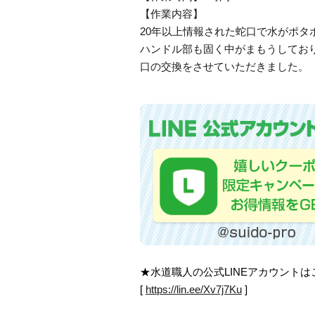
【作業内容】
20年以上情報された蛇口で水がポタ
ハンドル部も固く中がまもうしてお
口の交換をさせていただきました。
★水道職人の公式LINEアカウント
[
https://lin.ee/Xv7j7Ku
]