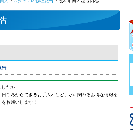
職人
>
スタッフの修理報告
> 熊本市南区流通団地
告
報告
めました≫
、日ごろからできるお手入れなど、水に関わるお得な情報を
ーをお願いします！