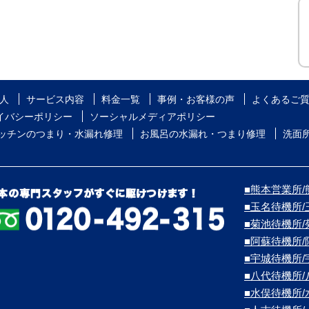
人
サービス内容
料金一覧
事例・お客様の声
よくあるご
イバシーポリシー
ソーシャルメディアポリシー
ッチンのつまり・水漏れ修理
お風呂の水漏れ・つまり修理
洗面
■熊本営業所/熊
■玉名待機所
■菊池待機所
■阿蘇待機所
■宇城待機所
■八代待機所
■水俣待機所