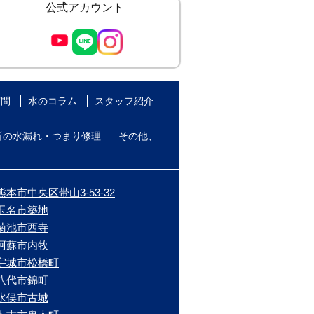
公式アカウント
質問
水のコラム
スタッフ紹介
所の水漏れ・つまり修理
その他、
本市中央区帯山3-53-32
/玉名市築地
/菊池市西寺
/阿蘇市内牧
/宇城市松橋町
/八代市錦町
/水俣市古城