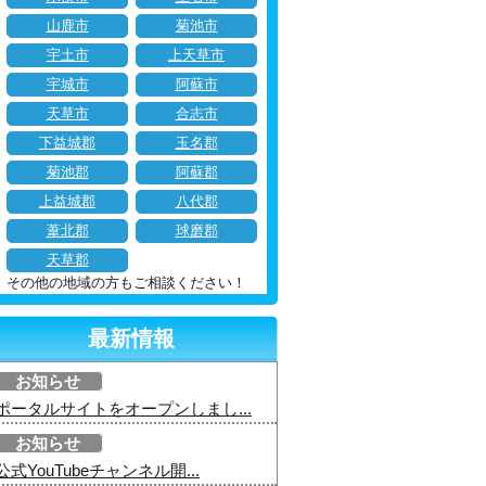
山鹿市
菊池市
宇土市
上天草市
宇城市
阿蘇市
天草市
合志市
下益城郡
玉名郡
菊池郡
阿蘇郡
上益城郡
八代郡
葦北郡
球磨郡
天草郡
その他の地域の方もご相談ください！
最新情報
お知らせ
ポータルサイトをオープンしまし...
お知らせ
公式YouTubeチャンネル開...