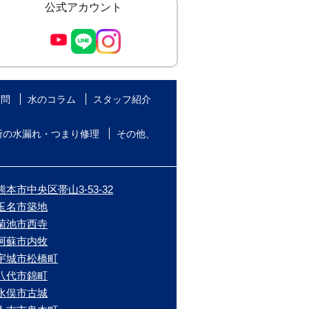
公式アカウント
質問
水のコラム
スタッフ紹介
所の水漏れ・つまり修理
その他、
本市中央区帯山3-53-32
/玉名市築地
/菊池市西寺
/阿蘇市内牧
/宇城市松橋町
/八代市錦町
/水俣市古城