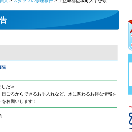
職人
>
スタッフの修理報告
> 上益城郡益城町大字惣領
告
報告
めました≫
、日ごろからできるお手入れなど、水に関わるお得な情報を
ーをお願いします！
領