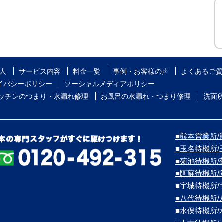
人
サービス内容
料金一覧
事例・お客様の声
よくあるご
イバシーポリシー
ソーシャルメディアポリシー
ッチンのつまり・水漏れ修理
お風呂の水漏れ・つまり修理
洗面
■熊本営業所/熊
■玉名待機所
■菊池待機所
■阿蘇待機所
■宇城待機所
■八代待機所
■水俣待機所