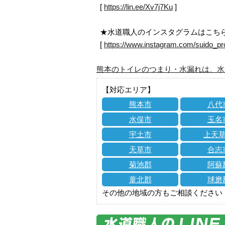
[
https://lin.ee/Xv7j7Ku
]
★水道職人のインスタグラムはこち
[
https://www.instagram.com/suido_pr
熊本のトイレのつまり・水漏れは、水
【対応エリア】
熊本市
八代
水俣市
玉名
宇土市
上天
天草市
合志
菊池郡
阿蘇
葦北郡
球磨
その他の地域の方もご相談ください