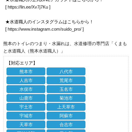
[
https://lin.ee/Xv7j7Ku
]
★水道職人のインスタグラムはこちらから！
[
https://www.instagram.com/suido_pro/
]
熊本のトイレのつまり・水漏れは、水道修理の専門店「くまも
と水道職人（熊本水道職人）」
【対応エリア】
熊本市
八代市
人吉市
荒尾市
水俣市
玉名市
山鹿市
菊池市
宇土市
上天草市
宇城市
阿蘇市
天草市
合志市