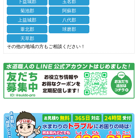
下益城郡
玉名郡
菊池郡
阿蘇郡
上益城郡
八代郡
葦北郡
球磨郡
天草郡
その他の地域の方もご相談ください！