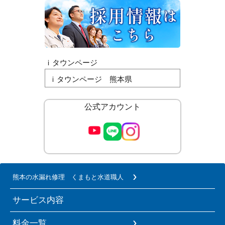
ｉタウンページ
ｉタウンページ 熊本県
公式アカウント
熊本の水漏れ修理 くまもと水道職人
サービス内容
料金一覧