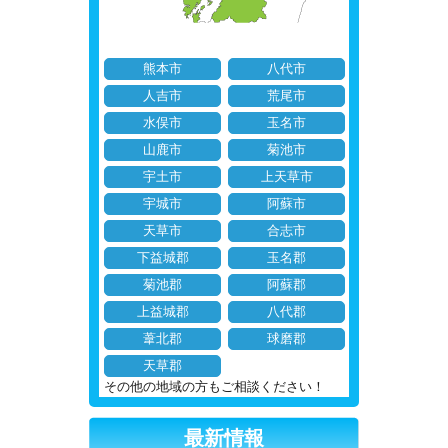
熊本市
八代市
人吉市
荒尾市
水俣市
玉名市
山鹿市
菊池市
宇土市
上天草市
宇城市
阿蘇市
天草市
合志市
下益城郡
玉名郡
菊池郡
阿蘇郡
上益城郡
八代郡
葦北郡
球磨郡
天草郡
その他の地域の方もご相談ください！
最新情報