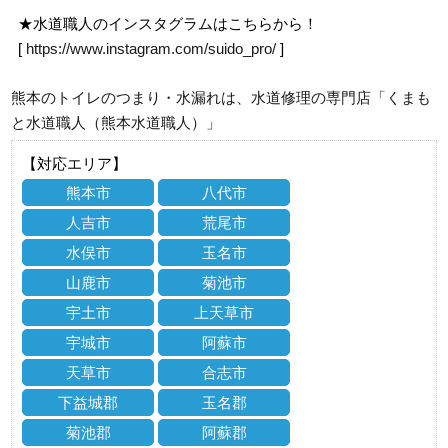
★水道職人のインスタグラムはこちらから！
[
https://www.instagram.com/suido_pro/
]
熊本のトイレのつまり・水漏れは、水道修理の専門店「くまも
と水道職人（熊本水道職人）」
【対応エリア】
熊本市
八代市
人吉市
荒尾市
水俣市
玉名市
山鹿市
菊池市
宇土市
上天草市
宇城市
阿蘇市
天草市
合志市
下益城郡
玉名郡
菊池郡
阿蘇郡