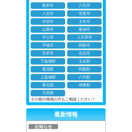
熊本市
八代市
人吉市
荒尾市
水俣市
玉名市
山鹿市
菊池市
宇土市
上天草市
宇城市
阿蘇市
天草市
合志市
下益城郡
玉名郡
菊池郡
阿蘇郡
上益城郡
八代郡
葦北郡
球磨郡
天草郡
その他の地域の方もご相談ください！
最新情報
お知らせ