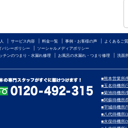
人
サービス内容
料金一覧
事例・お客様の声
よくあるご
イバシーポリシー
ソーシャルメディアポリシー
ッチンのつまり・水漏れ修理
お風呂の水漏れ・つまり修理
洗面
■熊本営業所/熊
■玉名待機所
■菊池待機所
■阿蘇待機所
■宇城待機所
■八代待機所
■水俣待機所