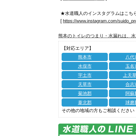
★水道職人のインスタグラムはこち
[
https://www.instagram.com/suido_pr
熊本のトイレのつまり・水漏れは、水
【対応エリア】
熊本市
八代
水俣市
玉名
宇土市
上天
天草市
合志
菊池郡
阿蘇
葦北郡
球磨
その他の地域の方もご相談ください