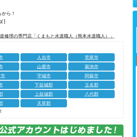
らから！
o/
]
道修理の専門店「くまもと水道職人（熊本水道職人）」
市
人吉市
荒尾市
市
山鹿市
菊池市
草市
宇城市
阿蘇市
市
下益城郡
玉名郡
郡
上益城郡
八代郡
郡
天草郡
！