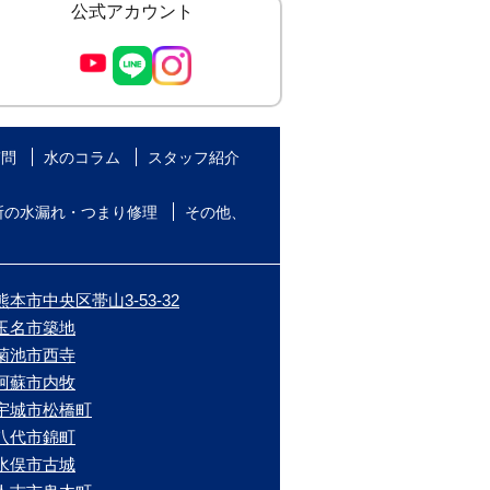
公式アカウント
質問
水のコラム
スタッフ紹介
所の水漏れ・つまり修理
その他、
本市中央区帯山3-53-32
/玉名市築地
/菊池市西寺
/阿蘇市内牧
/宇城市松橋町
/八代市錦町
/水俣市古城