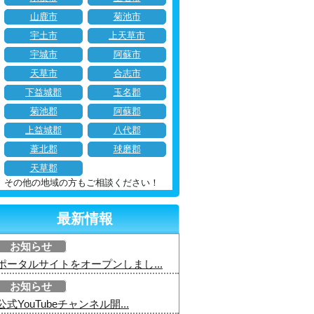
山鹿市
菊池市
宇土市
上天草市
宇城市
阿蘇市
天草市
合志市
下益城郡
玉名郡
菊池郡
阿蘇郡
上益城郡
八代郡
葦北郡
球磨郡
天草郡
その他の地域の方もご相談ください！
最新情報
お知らせ
ポータルサイトをオープンしまし...
お知らせ
公式YouTubeチャンネル開...