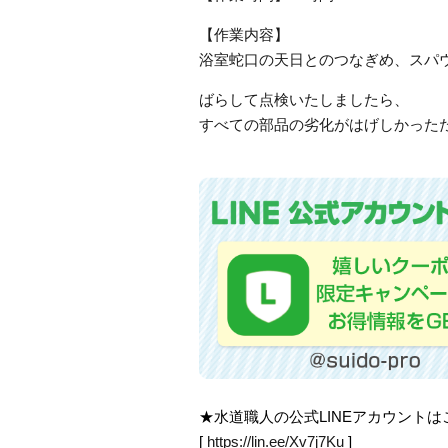
【作業内容】
浴室蛇口の天日とのつなぎめ、スパ
ばらして点検いたしましたら、
すべての部品の劣化がはげしかった
★水道職人の公式LINEアカウント
[
https://lin.ee/Xv7j7Ku
]