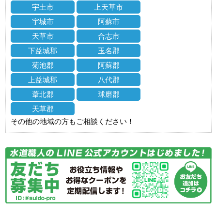
宇土市
上天草市
宇城市
阿蘇市
天草市
合志市
下益城郡
玉名郡
菊池郡
阿蘇郡
上益城郡
八代郡
葦北郡
球磨郡
天草郡
その他の地域の方もご相談ください！