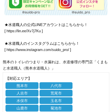
★水道職人の公式LINEアカウントはこちらから！
[
https://lin.ee/Xv7j7Ku
]
★水道職人のインスタグラムはこちらから！
[
https://www.instagram.com/suido_pro/
]
熊本のトイレのつまり・水漏れは、水道修理の専門店「くまも
と水道職人（熊本水道職人）」
【対応エリア】
熊本市
八代市
人吉市
荒尾市
水俣市
玉名市
山鹿市
菊池市