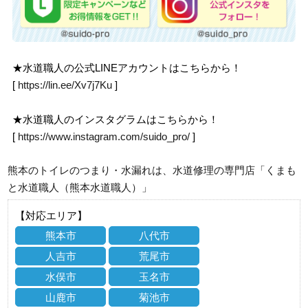
★水道職人の公式LINEアカウントはこちらから！
[
https://lin.ee/Xv7j7Ku
]
★水道職人のインスタグラムはこちらから！
[
https://www.instagram.com/suido_pro/
]
熊本のトイレのつまり・水漏れは、水道修理の専門店「くまも
と水道職人（熊本水道職人）」
【対応エリア】
熊本市
八代市
人吉市
荒尾市
水俣市
玉名市
山鹿市
菊池市