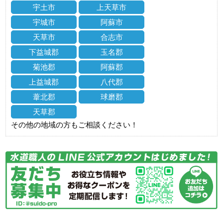
宇土市
上天草市
宇城市
阿蘇市
天草市
合志市
下益城郡
玉名郡
菊池郡
阿蘇郡
上益城郡
八代郡
葦北郡
球磨郡
天草郡
その他の地域の方もご相談ください！