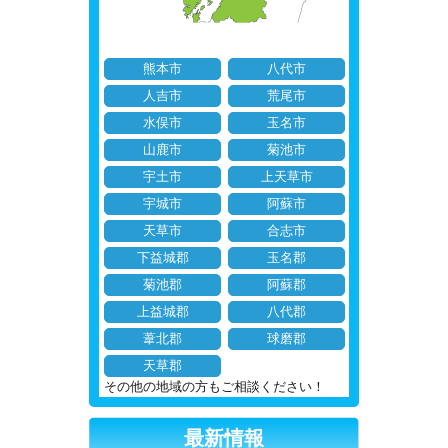
熊本市
八代市
人吉市
荒尾市
水俣市
玉名市
山鹿市
菊池市
宇土市
上天草市
宇城市
阿蘇市
天草市
合志市
下益城郡
玉名郡
菊池郡
阿蘇郡
上益城郡
八代郡
葦北郡
球磨郡
天草郡
その他の地域の方もご相談ください！
最新情報