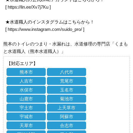
[
https://lin.ee/Xv7j7Ku
]
★水道職人のインスタグラムはこちらから！
[
https://www.instagram.com/suido_pro/
]
熊本のトイレのつまり・水漏れは、水道修理の専門店「くまも
と水道職人（熊本水道職人）」
【対応エリア】
熊本市
八代市
人吉市
荒尾市
水俣市
玉名市
山鹿市
菊池市
宇土市
上天草市
宇城市
阿蘇市
天草市
合志市