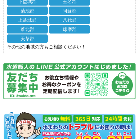
下益城郡
玉名郡
菊池郡
阿蘇郡
上益城郡
八代郡
葦北郡
球磨郡
天草郡
その他の地域の方もご相談ください！