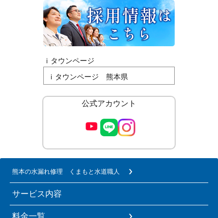
ｉタウンページ
ｉタウンページ 熊本県
公式アカウント
熊本の水漏れ修理 くまもと水道職人
サービス内容
料金一覧