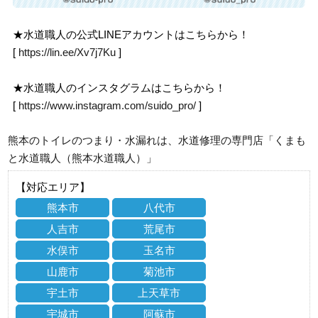
★水道職人の公式LINEアカウントはこちらから！
[
https://lin.ee/Xv7j7Ku
]
★水道職人のインスタグラムはこちらから！
[
https://www.instagram.com/suido_pro/
]
熊本のトイレのつまり・水漏れは、水道修理の専門店「くまも
と水道職人（熊本水道職人）」
【対応エリア】
熊本市
八代市
人吉市
荒尾市
水俣市
玉名市
山鹿市
菊池市
宇土市
上天草市
宇城市
阿蘇市