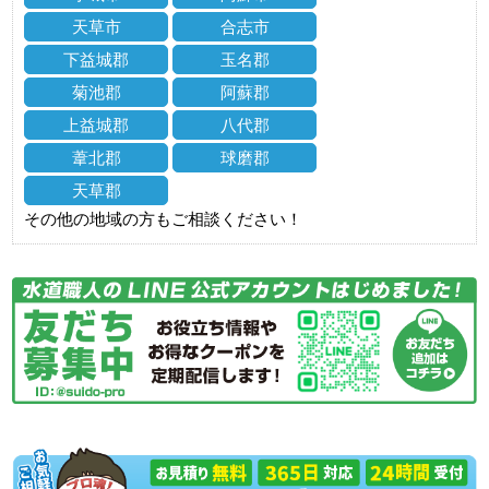
天草市
合志市
下益城郡
玉名郡
菊池郡
阿蘇郡
上益城郡
八代郡
葦北郡
球磨郡
天草郡
その他の地域の方もご相談ください！