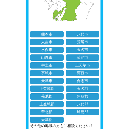
熊本市
八代市
人吉市
荒尾市
水俣市
玉名市
山鹿市
菊池市
宇土市
上天草市
宇城市
阿蘇市
天草市
合志市
下益城郡
玉名郡
菊池郡
阿蘇郡
上益城郡
八代郡
葦北郡
球磨郡
天草郡
その他の地域の方もご相談ください！