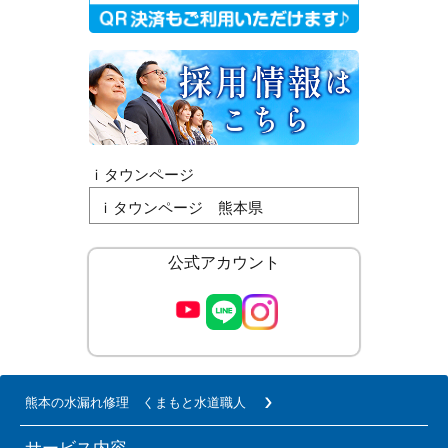
ｉタウンページ
ｉタウンページ 熊本県
公式アカウント
熊本の水漏れ修理 くまもと水道職人
サービス内容