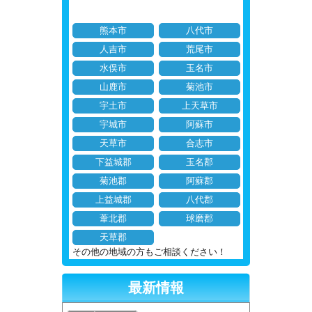
熊本市
八代市
人吉市
荒尾市
水俣市
玉名市
山鹿市
菊池市
宇土市
上天草市
宇城市
阿蘇市
天草市
合志市
下益城郡
玉名郡
菊池郡
阿蘇郡
上益城郡
八代郡
葦北郡
球磨郡
天草郡
その他の地域の方もご相談ください！
最新情報