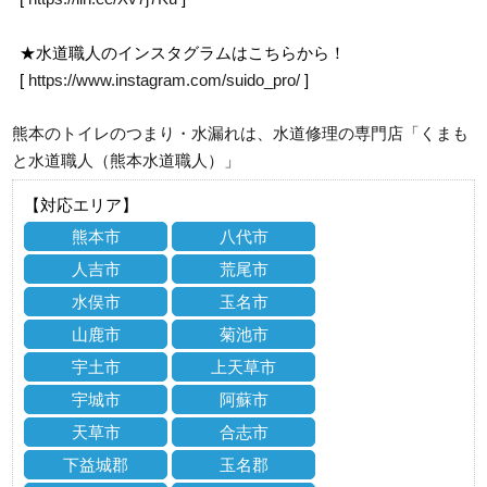
★水道職人のインスタグラムはこちらから！
[
https://www.instagram.com/suido_pro/
]
熊本のトイレのつまり・水漏れは、水道修理の専門店「くまも
と水道職人（熊本水道職人）」
【対応エリア】
熊本市
八代市
人吉市
荒尾市
水俣市
玉名市
山鹿市
菊池市
宇土市
上天草市
宇城市
阿蘇市
天草市
合志市
下益城郡
玉名郡