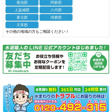
菊池郡
阿蘇郡
上益城郡
八代郡
葦北郡
球磨郡
天草郡
その他の地域の方もご相談ください！