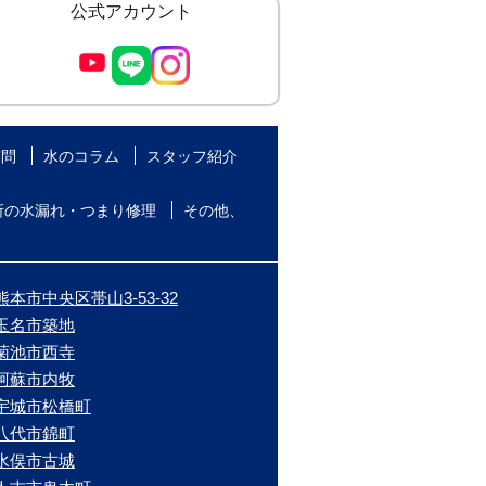
公式アカウント
質問
水のコラム
スタッフ紹介
所の水漏れ・つまり修理
その他、
本市中央区帯山3-53-32
/玉名市築地
/菊池市西寺
/阿蘇市内牧
/宇城市松橋町
/八代市錦町
/水俣市古城