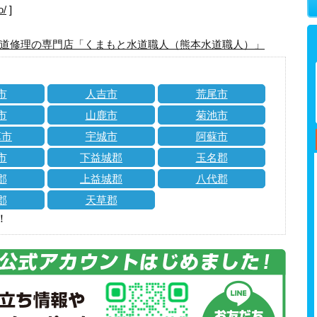
o/
]
道修理の専門店「くまもと水道職人（熊本水道職人）」
市
人吉市
荒尾市
市
山鹿市
菊池市
草市
宇城市
阿蘇市
市
下益城郡
玉名郡
郡
上益城郡
八代郡
郡
天草郡
！