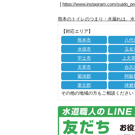
[
https://www.instagram.com/suido_pr
熊本のトイレのつまり・水漏れは、水
【対応エリア】
熊本市
八代
水俣市
玉名
宇土市
上天
天草市
合志
菊池郡
阿蘇
葦北郡
球磨
その他の地域の方もご相談ください