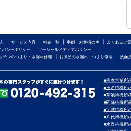
人
サービス内容
料金一覧
事例・お客様の声
よくあるご
イバシーポリシー
ソーシャルメディアポリシー
ッチンのつまり・水漏れ修理
お風呂の水漏れ・つまり修理
洗面
■熊本営業所/熊
■玉名待機所
■菊池待機所
■阿蘇待機所
■宇城待機所
■八代待機所
■水俣待機所