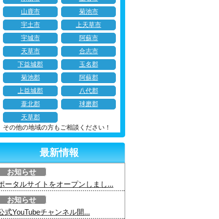
山鹿市
菊池市
宇土市
上天草市
宇城市
阿蘇市
天草市
合志市
下益城郡
玉名郡
菊池郡
阿蘇郡
上益城郡
八代郡
葦北郡
球磨郡
天草郡
その他の地域の方もご相談ください！
最新情報
お知らせ
ポータルサイトをオープンしまし...
お知らせ
公式YouTubeチャンネル開...