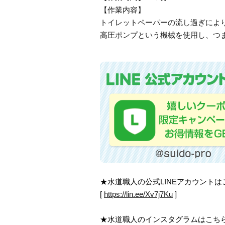
【作業内容】
トイレットペーパーの流し過ぎによ
高圧ポンプという機械を使用し、つ
★水道職人の公式LINEアカウント
[
https://lin.ee/Xv7j7Ku
]
★水道職人のインスタグラムはこち