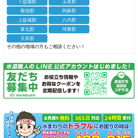
下益城郡
玉名郡
菊池郡
阿蘇郡
上益城郡
八代郡
葦北郡
球磨郡
天草郡
その他の地域の方もご相談ください！