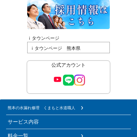
ｉタウンページ
ｉタウンページ 熊本県
公式アカウント
熊本の水漏れ修理 くまもと水道職人
サービス内容
料金一覧