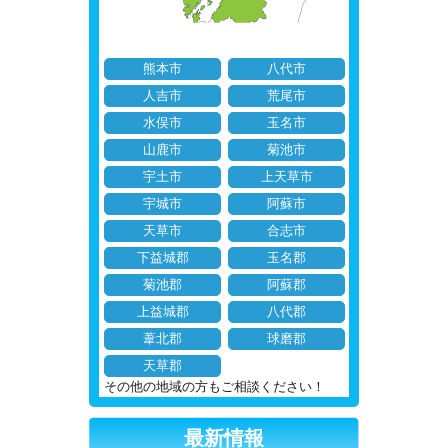
熊本市
八代市
人吉市
荒尾市
水俣市
玉名市
山鹿市
菊池市
宇土市
上天草市
宇城市
阿蘇市
天草市
合志市
下益城郡
玉名郡
菊池郡
阿蘇郡
上益城郡
八代郡
葦北郡
球磨郡
天草郡
その他の地域の方もご相談ください！
最新情報