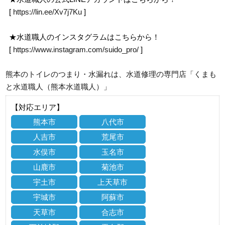
[
https://lin.ee/Xv7j7Ku
]
★水道職人のインスタグラムはこちらから！
[
https://www.instagram.com/suido_pro/
]
熊本のトイレのつまり・水漏れは、水道修理の専門店「くまも
と水道職人（熊本水道職人）」
【対応エリア】
熊本市
八代市
人吉市
荒尾市
水俣市
玉名市
山鹿市
菊池市
宇土市
上天草市
宇城市
阿蘇市
天草市
合志市