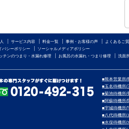
人
サービス内容
料金一覧
事例・お客様の声
よくあるご
イバシーポリシー
ソーシャルメディアポリシー
ッチンのつまり・水漏れ修理
お風呂の水漏れ・つまり修理
洗面
■熊本営業所/熊
■玉名待機所
■菊池待機所
■阿蘇待機所
■宇城待機所
■八代待機所
■水俣待機所