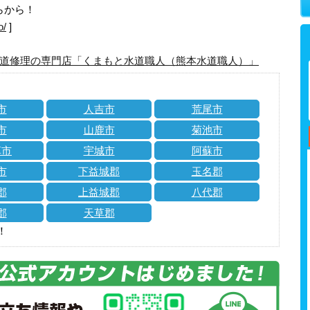
らから！
o/
]
道修理の専門店「くまもと水道職人（熊本水道職人）」
市
人吉市
荒尾市
市
山鹿市
菊池市
草市
宇城市
阿蘇市
市
下益城郡
玉名郡
郡
上益城郡
八代郡
郡
天草郡
！