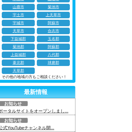
山鹿市
菊池市
宇土市
上天草市
宇城市
阿蘇市
天草市
合志市
下益城郡
玉名郡
菊池郡
阿蘇郡
上益城郡
八代郡
葦北郡
球磨郡
天草郡
その他の地域の方もご相談ください！
最新情報
お知らせ
ポータルサイトをオープンしまし...
お知らせ
公式YouTubeチャンネル開...