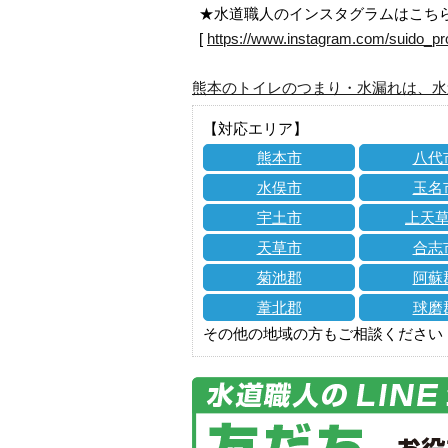
★水道職人のインスタグラムはこち
[
https://www.instagram.com/suido_pr
熊本のトイレのつまり・水漏れは、水
【対応エリア】
熊本市
八代
水俣市
玉名
宇土市
上天
天草市
合志
菊池郡
阿蘇
葦北郡
球磨
その他の地域の方もご相談ください