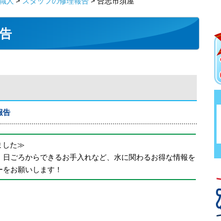
職人
>
スタッフの修理報告
> 合志市須屋
告
報告
めました≫
、日ごろからできるお手入れなど、水に関わるお得な情報を
ーをお願いします！