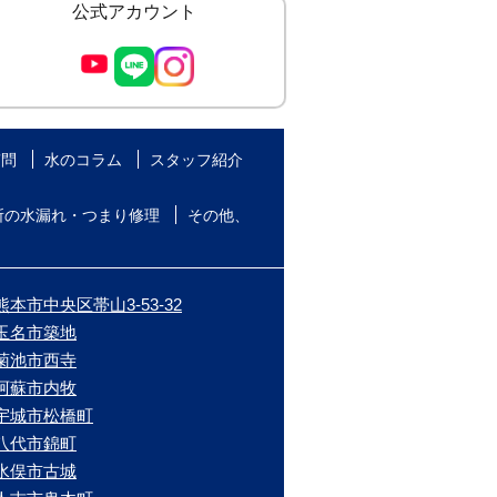
公式アカウント
質問
水のコラム
スタッフ紹介
所の水漏れ・つまり修理
その他、
本市中央区帯山3-53-32
/玉名市築地
/菊池市西寺
/阿蘇市内牧
/宇城市松橋町
/八代市錦町
/水俣市古城