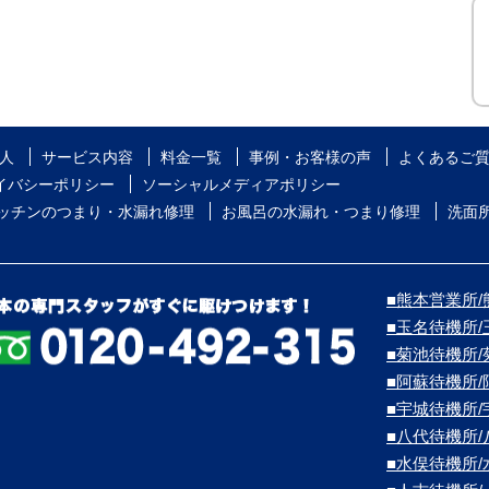
人
サービス内容
料金一覧
事例・お客様の声
よくあるご
イバシーポリシー
ソーシャルメディアポリシー
ッチンのつまり・水漏れ修理
お風呂の水漏れ・つまり修理
洗面
■熊本営業所/熊
■玉名待機所
■菊池待機所
■阿蘇待機所
■宇城待機所
■八代待機所
■水俣待機所