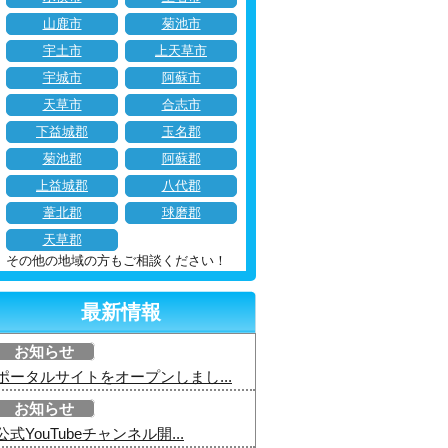
山鹿市
菊池市
宇土市
上天草市
宇城市
阿蘇市
天草市
合志市
下益城郡
玉名郡
菊池郡
阿蘇郡
上益城郡
八代郡
葦北郡
球磨郡
天草郡
その他の地域の方もご相談ください！
最新情報
お知らせ
ポータルサイトをオープンしまし...
お知らせ
公式YouTubeチャンネル開...