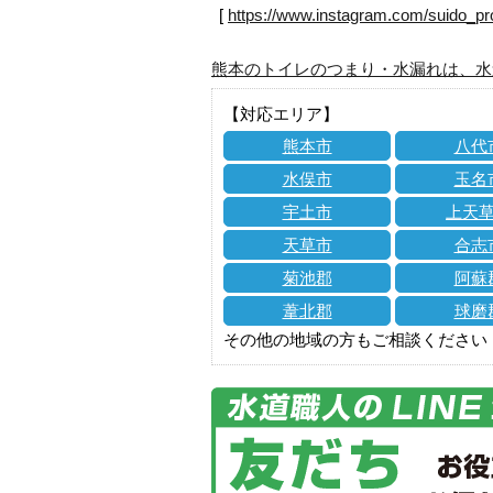
[
https://www.instagram.com/suido_pr
熊本のトイレのつまり・水漏れは、水
【対応エリア】
熊本市
八代
水俣市
玉名
宇土市
上天
天草市
合志
菊池郡
阿蘇
葦北郡
球磨
その他の地域の方もご相談ください