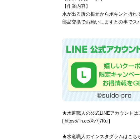
【作業内容】
水が出る所の根元からポキンと折れ
部品交換でお願いしますとの事でス
★水道職人の公式LINEアカウント
[
https://lin.ee/Xv7j7Ku
]
★水道職人のインスタグラムはこち