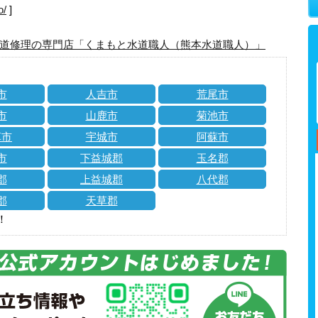
o/
]
道修理の専門店「くまもと水道職人（熊本水道職人）」
市
人吉市
荒尾市
市
山鹿市
菊池市
草市
宇城市
阿蘇市
市
下益城郡
玉名郡
郡
上益城郡
八代郡
郡
天草郡
！