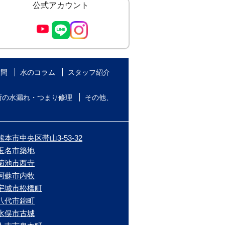
公式アカウント
質問
水のコラム
スタッフ紹介
所の水漏れ・つまり修理
その他、
本市中央区帯山3-53-32
/玉名市築地
/菊池市西寺
/阿蘇市内牧
/宇城市松橋町
/八代市錦町
/水俣市古城