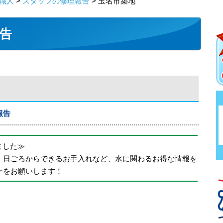
職人
>
スタッフの修理報告
> 玉名市築地
告
報告
めました≫
、日ごろからできるお手入れなど、水に関わるお得な情報を
ーをお願いします！