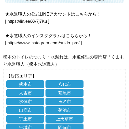
★水道職人の公式LINEアカウントはこちらから！
[
https://lin.ee/Xv7j7Ku
]
★水道職人のインスタグラムはこちらから！
[
https://www.instagram.com/suido_pro/
]
熊本のトイレのつまり・水漏れは、水道修理の専門店「くまも
と水道職人（熊本水道職人）」
【対応エリア】
熊本市
八代市
人吉市
荒尾市
水俣市
玉名市
山鹿市
菊池市
宇土市
上天草市
宇城市
阿蘇市