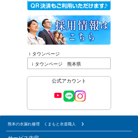
ｉタウンページ
ｉタウンページ 熊本県
公式アカウント
熊本の水漏れ修理 くまもと水道職人
サービス内容