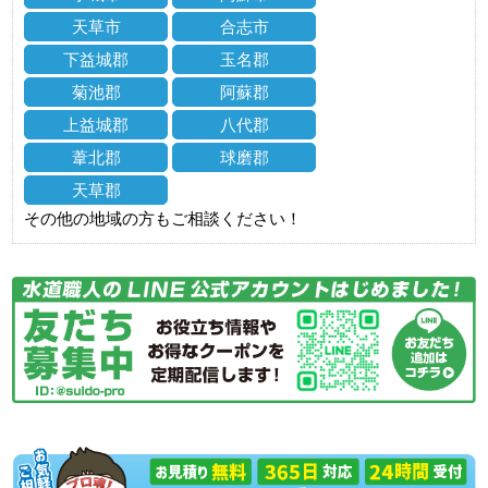
天草市
合志市
下益城郡
玉名郡
菊池郡
阿蘇郡
上益城郡
八代郡
葦北郡
球磨郡
天草郡
その他の地域の方もご相談ください！