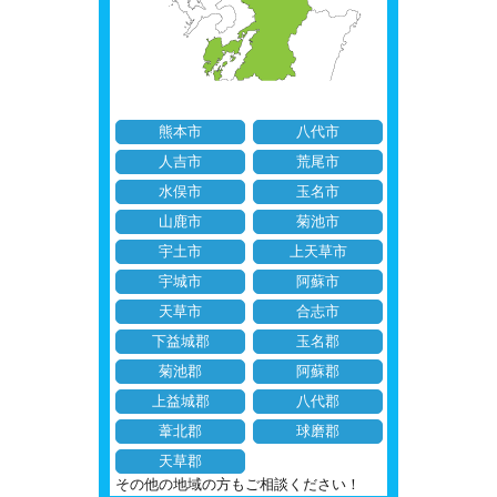
熊本市
八代市
人吉市
荒尾市
水俣市
玉名市
山鹿市
菊池市
宇土市
上天草市
宇城市
阿蘇市
天草市
合志市
下益城郡
玉名郡
菊池郡
阿蘇郡
上益城郡
八代郡
葦北郡
球磨郡
天草郡
その他の地域の方もご相談ください！