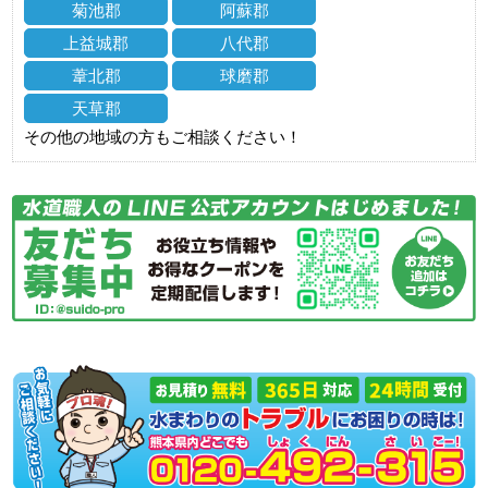
菊池郡
阿蘇郡
上益城郡
八代郡
葦北郡
球磨郡
天草郡
その他の地域の方もご相談ください！