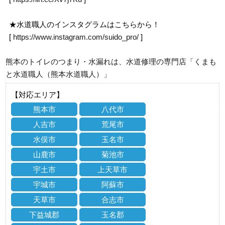
★水道職人のインスタグラムはこちらから！
[
https://www.instagram.com/suido_pro/
]
熊本のトイレのつまり・水漏れは、水道修理の専門店「くまも
と水道職人（熊本水道職人）」
【対応エリア】
熊本市
八代市
人吉市
荒尾市
水俣市
玉名市
山鹿市
菊池市
宇土市
上天草市
宇城市
阿蘇市
天草市
合志市
下益城郡
玉名郡