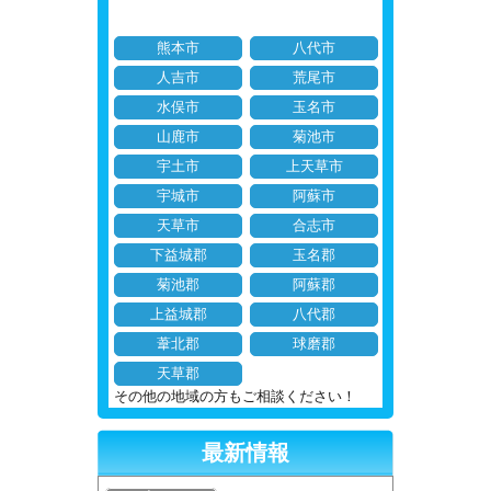
熊本市
八代市
人吉市
荒尾市
水俣市
玉名市
山鹿市
菊池市
宇土市
上天草市
宇城市
阿蘇市
天草市
合志市
下益城郡
玉名郡
菊池郡
阿蘇郡
上益城郡
八代郡
葦北郡
球磨郡
天草郡
その他の地域の方もご相談ください！
最新情報