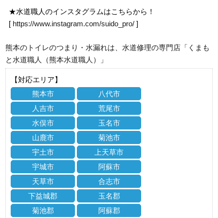
★水道職人のインスタグラムはこちらから！
[
https://www.instagram.com/suido_pro/
]
熊本のトイレのつまり・水漏れは、水道修理の専門店「くまも
と水道職人（熊本水道職人）」
【対応エリア】
熊本市
八代市
人吉市
荒尾市
水俣市
玉名市
山鹿市
菊池市
宇土市
上天草市
宇城市
阿蘇市
天草市
合志市
下益城郡
玉名郡
菊池郡
阿蘇郡