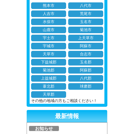
熊本市
八代市
人吉市
荒尾市
水俣市
玉名市
山鹿市
菊池市
宇土市
上天草市
宇城市
阿蘇市
天草市
合志市
下益城郡
玉名郡
菊池郡
阿蘇郡
上益城郡
八代郡
葦北郡
球磨郡
天草郡
その他の地域の方もご相談ください！
最新情報
お知らせ