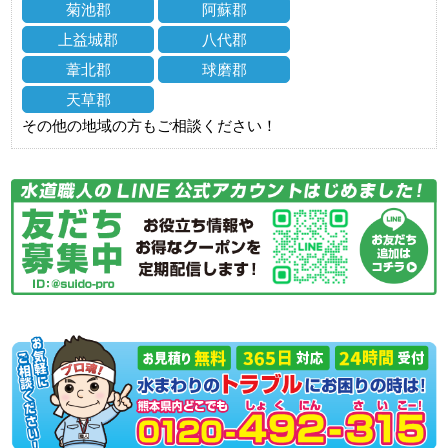
菊池郡
阿蘇郡
上益城郡
八代郡
葦北郡
球磨郡
天草郡
その他の地域の方もご相談ください！