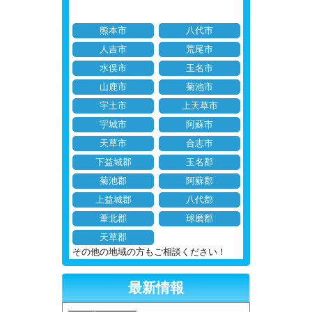
熊本市
八代市
人吉市
荒尾市
水俣市
玉名市
山鹿市
菊池市
宇土市
上天草市
宇城市
阿蘇市
天草市
合志市
下益城郡
玉名郡
菊池郡
阿蘇郡
上益城郡
八代郡
葦北郡
球磨郡
天草郡
その他の地域の方もご相談ください！
最新情報