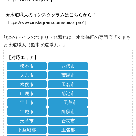
★水道職人のインスタグラムはこちらから！
[
https://www.instagram.com/suido_pro/
]
熊本のトイレのつまり・水漏れは、水道修理の専門店「くまも
と水道職人（熊本水道職人）」
【対応エリア】
熊本市
八代市
人吉市
荒尾市
水俣市
玉名市
山鹿市
菊池市
宇土市
上天草市
宇城市
阿蘇市
天草市
合志市
下益城郡
玉名郡