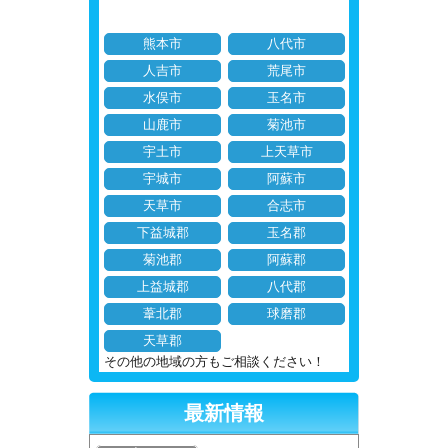
熊本市
八代市
人吉市
荒尾市
水俣市
玉名市
山鹿市
菊池市
宇土市
上天草市
宇城市
阿蘇市
天草市
合志市
下益城郡
玉名郡
菊池郡
阿蘇郡
上益城郡
八代郡
葦北郡
球磨郡
天草郡
その他の地域の方もご相談ください！
最新情報