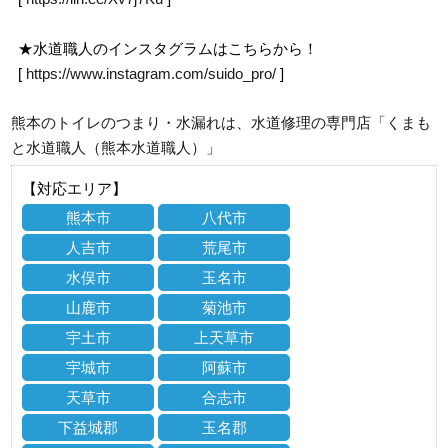
★水道職人のインスタグラムはこちらから！
[
https://www.instagram.com/suido_pro/
]
熊本のトイレのつまり・水漏れは、水道修理の専門店「くまも
と水道職人（熊本水道職人）」
【対応エリア】
熊本市
八代市
人吉市
荒尾市
水俣市
玉名市
山鹿市
菊池市
宇土市
上天草市
宇城市
阿蘇市
天草市
合志市
下益城郡
玉名郡