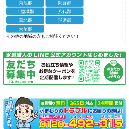
菊池郡
阿蘇郡
上益城郡
八代郡
葦北郡
球磨郡
天草郡
その他の地域の方もご相談ください！