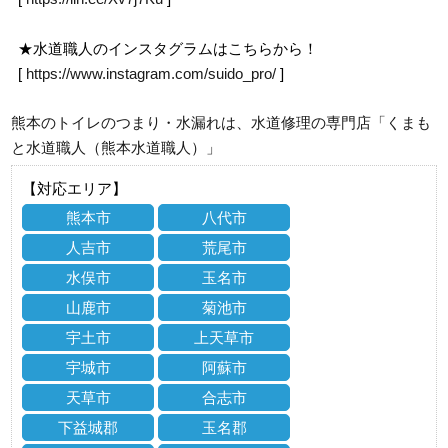
★水道職人のインスタグラムはこちらから！
[
https://www.instagram.com/suido_pro/
]
熊本のトイレのつまり・水漏れは、水道修理の専門店「くまも
と水道職人（熊本水道職人）」
【対応エリア】
熊本市
八代市
人吉市
荒尾市
水俣市
玉名市
山鹿市
菊池市
宇土市
上天草市
宇城市
阿蘇市
天草市
合志市
下益城郡
玉名郡