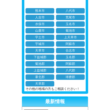
熊本市
八代市
人吉市
荒尾市
水俣市
玉名市
山鹿市
菊池市
宇土市
上天草市
宇城市
阿蘇市
天草市
合志市
下益城郡
玉名郡
菊池郡
阿蘇郡
上益城郡
八代郡
葦北郡
球磨郡
天草郡
その他の地域の方もご相談ください！
最新情報