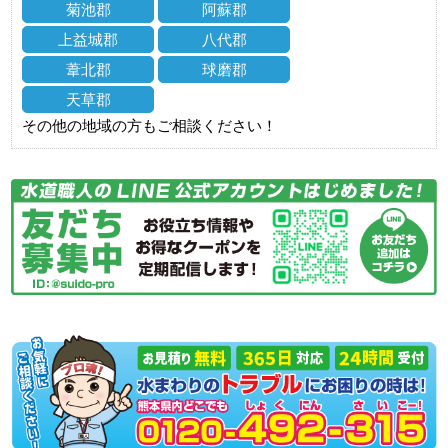
菊池郡
阿蘇郡
上益城郡
八代郡
葦北郡
球磨郡
天草郡
その他の地域の方もご相談ください！