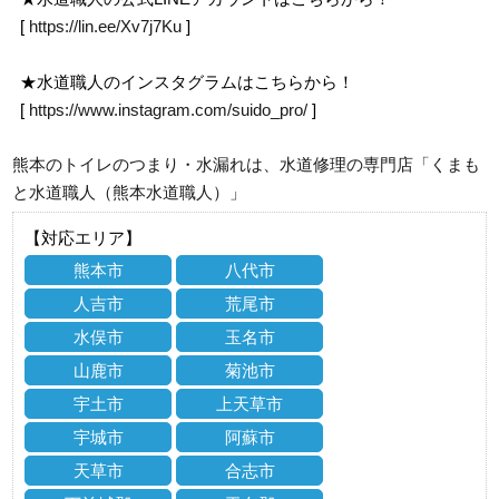
[
https://lin.ee/Xv7j7Ku
]
★水道職人のインスタグラムはこちらから！
[
https://www.instagram.com/suido_pro/
]
熊本のトイレのつまり・水漏れは、水道修理の専門店「くまも
と水道職人（熊本水道職人）」
【対応エリア】
熊本市
八代市
人吉市
荒尾市
水俣市
玉名市
山鹿市
菊池市
宇土市
上天草市
宇城市
阿蘇市
天草市
合志市