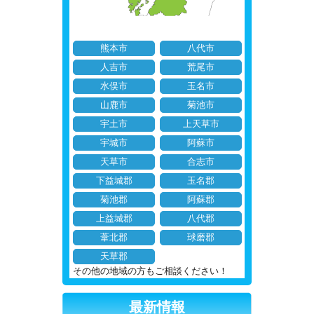
熊本市
八代市
人吉市
荒尾市
水俣市
玉名市
山鹿市
菊池市
宇土市
上天草市
宇城市
阿蘇市
天草市
合志市
下益城郡
玉名郡
菊池郡
阿蘇郡
上益城郡
八代郡
葦北郡
球磨郡
天草郡
その他の地域の方もご相談ください！
最新情報