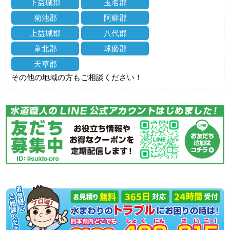
下益城郡
玉名郡
菊池郡
阿蘇郡
上益城郡
八代郡
葦北郡
球磨郡
天草郡
その他の地域の方もご相談ください！