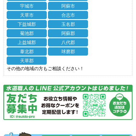
宇城市
阿蘇市
天草市
合志市
下益城郡
玉名郡
菊池郡
阿蘇郡
上益城郡
八代郡
葦北郡
球磨郡
天草郡
その他の地域の方もご相談ください！