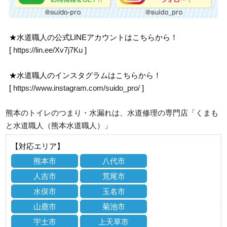
★水道職人の公式LINEアカウントはこちらから！
[
https://lin.ee/Xv7j7Ku
]
★水道職人のインスタグラムはこちらから！
[
https://www.instagram.com/suido_pro/
]
熊本のトイレのつまり・水漏れは、水道修理の専門店「くまも
と水道職人（熊本水道職人）」
【対応エリア】
熊本市
八代市
人吉市
荒尾市
水俣市
玉名市
山鹿市
菊池市
宇土市
上天草市