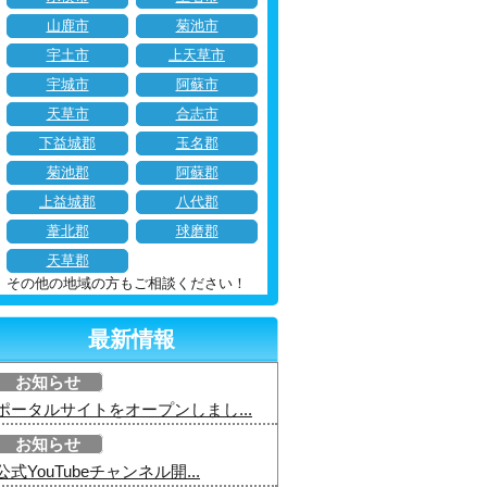
山鹿市
菊池市
宇土市
上天草市
宇城市
阿蘇市
天草市
合志市
下益城郡
玉名郡
菊池郡
阿蘇郡
上益城郡
八代郡
葦北郡
球磨郡
天草郡
その他の地域の方もご相談ください！
最新情報
お知らせ
ポータルサイトをオープンしまし...
お知らせ
公式YouTubeチャンネル開...