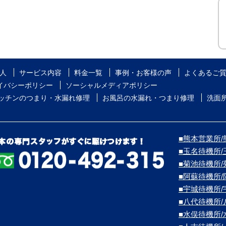
人
サービス内容
料金一覧
事例・お客様の声
よくあるご
イバシーポリシー
ソーシャルメディアポリシー
ッチンのつまり・水漏れ修理
お風呂の水漏れ・つまり修理
洗面
■熊本営業所/熊
■玉名待機所
■菊池待機所
■阿蘇待機所
■宇城待機所
■八代待機所
■水俣待機所