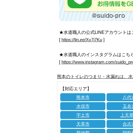
★水道職人の公式LINEアカウント
[
https://lin.ee/Xv7j7Ku
]
★水道職人のインスタグラムはこち
[
https://www.instagram.com/suido_pr
熊本のトイレのつまり・水漏れは、水
【対応エリア】
熊本市
八代
水俣市
玉名
宇土市
上天
天草市
合志
菊池郡
阿蘇