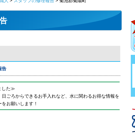
職人
>
スタッフの修理報告
> 菊池郡菊陽町
告
報告
めました≫
、日ごろからできるお手入れなど、水に関わるお得な情報を
ーをお願いします！