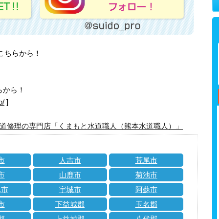
はこちらから！
らから！
o/
]
道修理の専門店「くまもと水道職人（熊本水道職人）」
市
人吉市
荒尾市
市
山鹿市
菊池市
草市
宇城市
阿蘇市
市
下益城郡
玉名郡
郡
上益城郡
八代郡