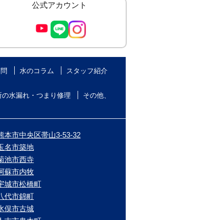
公式アカウント
質問
水のコラム
スタッフ紹介
所の水漏れ・つまり修理
その他、
本市中央区帯山3-53-32
/玉名市築地
/菊池市西寺
/阿蘇市内牧
/宇城市松橋町
/八代市錦町
/水俣市古城