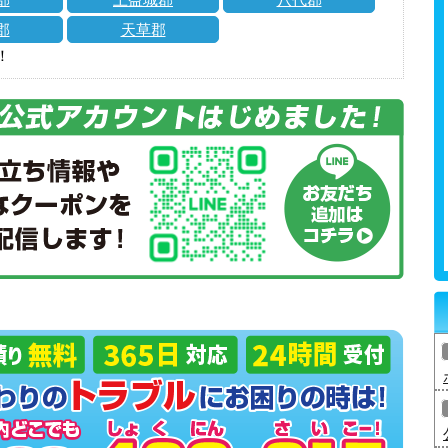
郡
天草郡
！