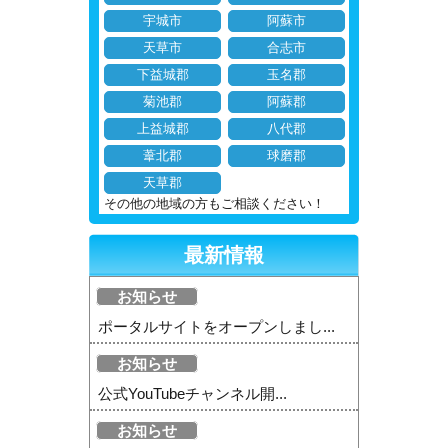
宇城市
阿蘇市
天草市
合志市
下益城郡
玉名郡
菊池郡
阿蘇郡
上益城郡
八代郡
葦北郡
球磨郡
天草郡
その他の地域の方もご相談ください！
最新情報
お知らせ
ポータルサイトをオープンしまし...
お知らせ
公式YouTubeチャンネル開...
お知らせ