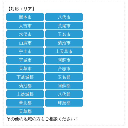
【対応エリア】
熊本市
八代市
人吉市
荒尾市
水俣市
玉名市
山鹿市
菊池市
宇土市
上天草市
宇城市
阿蘇市
天草市
合志市
下益城郡
玉名郡
菊池郡
阿蘇郡
上益城郡
八代郡
葦北郡
球磨郡
天草郡
その他の地域の方もご相談ください！