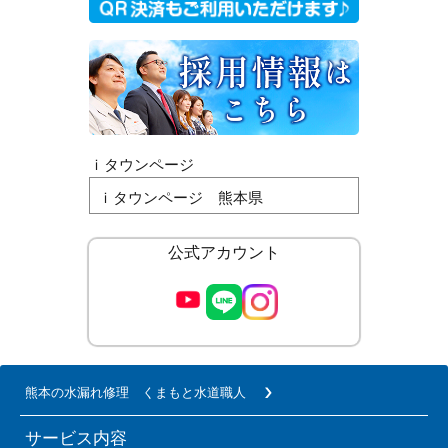
ｉタウンページ
ｉタウンページ 熊本県
公式アカウント
熊本の水漏れ修理 くまもと水道職人
サービス内容