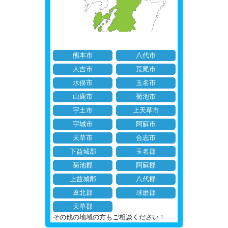
熊本市
八代市
人吉市
荒尾市
水俣市
玉名市
山鹿市
菊池市
宇土市
上天草市
宇城市
阿蘇市
天草市
合志市
下益城郡
玉名郡
菊池郡
阿蘇郡
上益城郡
八代郡
葦北郡
球磨郡
天草郡
その他の地域の方もご相談ください！