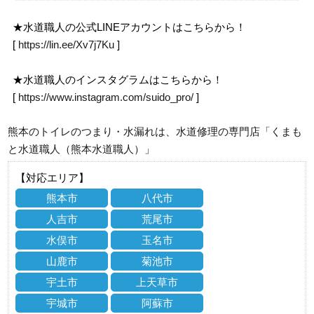
★水道職人の公式LINEアカウントはこちらから！
[
https://lin.ee/Xv7j7Ku
]
★水道職人のインスタグラムはこちらから！
[
https://www.instagram.com/suido_pro/
]
熊本のトイレのつまり・水漏れは、水道修理の専門店「くまも
と水道職人（熊本水道職人）」
【対応エリア】
熊本市
八代市
人吉市
荒尾市
水俣市
玉名市
山鹿市
菊池市
宇土市
上天草市
宇城市
阿蘇市