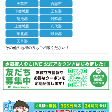
天草市
合志市
下益城郡
玉名郡
菊池郡
阿蘇郡
上益城郡
八代郡
葦北郡
球磨郡
天草郡
その他の地域の方もご相談ください！