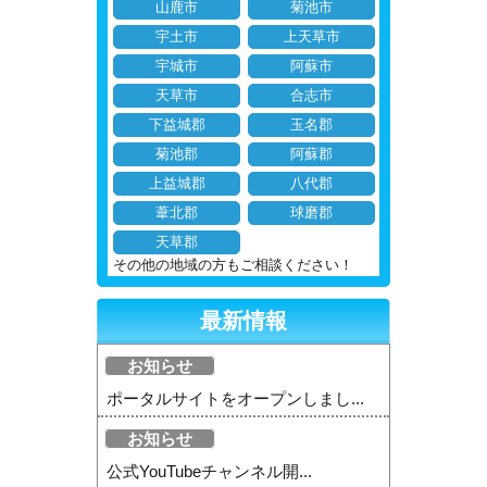
山鹿市
菊池市
宇土市
上天草市
宇城市
阿蘇市
天草市
合志市
下益城郡
玉名郡
菊池郡
阿蘇郡
上益城郡
八代郡
葦北郡
球磨郡
天草郡
その他の地域の方もご相談ください！
最新情報
お知らせ
ポータルサイトをオープンしまし...
お知らせ
公式YouTubeチャンネル開...