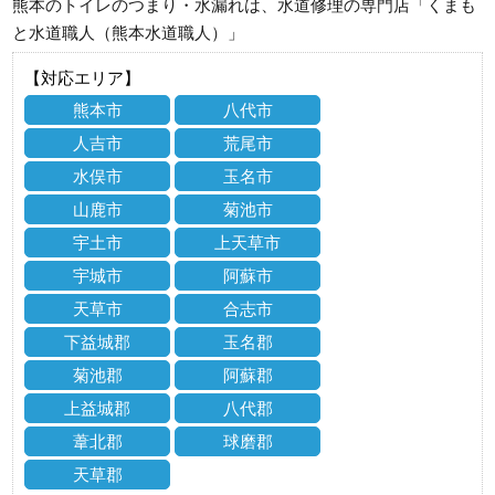
熊本のトイレのつまり・水漏れは、水道修理の専門店「くまも
と水道職人（熊本水道職人）」
【対応エリア】
熊本市
八代市
人吉市
荒尾市
水俣市
玉名市
山鹿市
菊池市
宇土市
上天草市
宇城市
阿蘇市
天草市
合志市
下益城郡
玉名郡
菊池郡
阿蘇郡
上益城郡
八代郡
葦北郡
球磨郡
天草郡