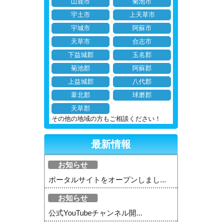
山鹿市
菊池市
宇土市
上天草市
宇城市
阿蘇市
天草市
合志市
下益城郡
玉名郡
菊池郡
阿蘇郡
上益城郡
八代郡
葦北郡
球磨郡
天草郡
その他の地域の方もご相談ください！
最新情報
お知らせ
ポータルサイトをオープンしまし...
お知らせ
公式YouTubeチャンネル開...