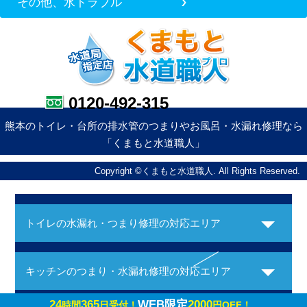
その他、水トラブル
0120-492-315
熊本のトイレ・台所の排水管のつまりやお風呂・水漏れ修理なら
「くまもと水道職人」
Copyright ©くまもと水道職人. All Rights Reserved.
トイレの水漏れ・つまり修理の対応エリア
キッチンのつまり・水漏れ修理の対応エリア
24
365
WEB限定
2000
時間
日受付！
円OFF！