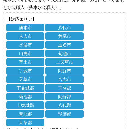
熊本のトイレのつまり・水漏れは、水道修理の専門店「くまも
と水道職人（熊本水道職人）」
【対応エリア】
熊本市
八代市
人吉市
荒尾市
水俣市
玉名市
山鹿市
菊池市
宇土市
上天草市
宇城市
阿蘇市
天草市
合志市
下益城郡
玉名郡
菊池郡
阿蘇郡
上益城郡
八代郡
葦北郡
球磨郡
天草郡