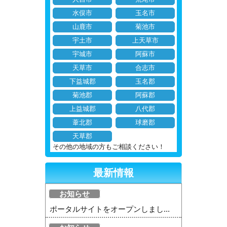
水俣市
玉名市
山鹿市
菊池市
宇土市
上天草市
宇城市
阿蘇市
天草市
合志市
下益城郡
玉名郡
菊池郡
阿蘇郡
上益城郡
八代郡
葦北郡
球磨郡
天草郡
その他の地域の方もご相談ください！
最新情報
お知らせ
ポータルサイトをオープンしまし...