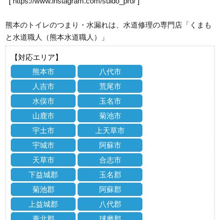
[
https://www.instagram.com/suido_pro/
]
熊本のトイレのつまり・水漏れは、水道修理の専門店「くまも
と水道職人（熊本水道職人）」
【対応エリア】
熊本市
八代市
人吉市
荒尾市
水俣市
玉名市
山鹿市
菊池市
宇土市
上天草市
宇城市
阿蘇市
天草市
合志市
下益城郡
玉名郡
菊池郡
阿蘇郡
上益城郡
八代郡
葦北郡
球磨郡