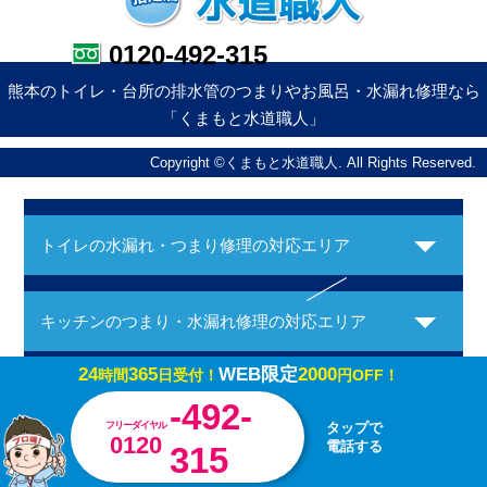
0120-492-315
熊本のトイレ・台所の排水管のつまりやお風呂・水漏れ修理なら
「くまもと水道職人」
Copyright ©くまもと水道職人. All Rights Reserved.
トイレの水漏れ・つまり修理の対応エリア
キッチンのつまり・水漏れ修理の対応エリア
24
365
WEB限定
2000
時間
日受付！
円OFF！
お風呂の水漏れ・つまり修理の対応エリア
-492-
フリーダイヤル
タップで
0120
電話する
315