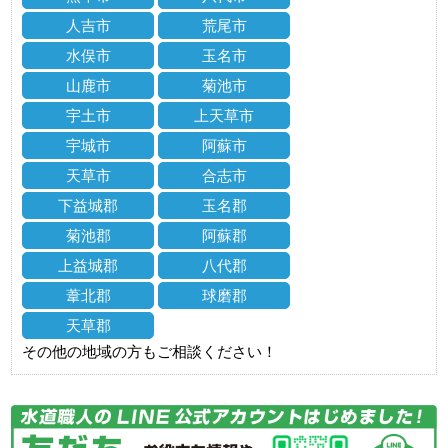
人吉市
荒尾市
水俣市
玉名市
山鹿市
菊池市
宇土市
上天草市
宇城市
阿蘇市
天草市
合志市
下益城郡
玉名郡
菊池郡
阿蘇郡
上益城郡
八代郡
葦北郡
球磨郡
天草郡
その他の地域の方もご相談ください！