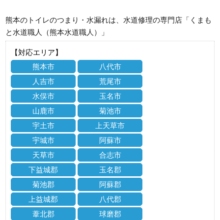
熊本のトイレのつまり・水漏れは、水道修理の専門店「くまも
と水道職人（熊本水道職人）」
【対応エリア】
熊本市
八代市
人吉市
荒尾市
水俣市
玉名市
山鹿市
菊池市
宇土市
上天草市
宇城市
阿蘇市
天草市
合志市
下益城郡
玉名郡
菊池郡
阿蘇郡
上益城郡
八代郡
葦北郡
球磨郡