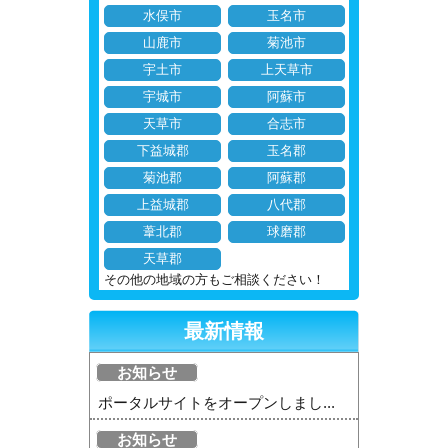
水俣市
玉名市
山鹿市
菊池市
宇土市
上天草市
宇城市
阿蘇市
天草市
合志市
下益城郡
玉名郡
菊池郡
阿蘇郡
上益城郡
八代郡
葦北郡
球磨郡
天草郡
その他の地域の方もご相談ください！
最新情報
お知らせ
ポータルサイトをオープンしまし...
お知らせ