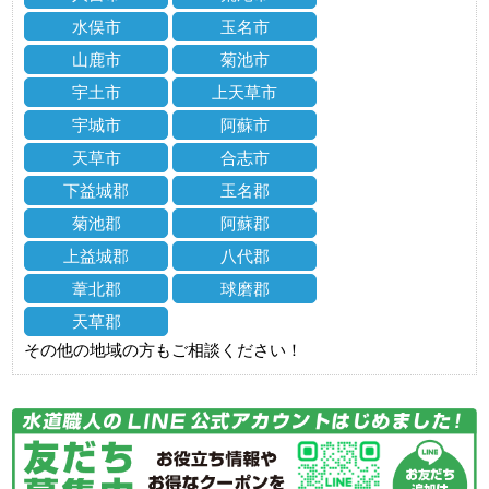
水俣市
玉名市
山鹿市
菊池市
宇土市
上天草市
宇城市
阿蘇市
天草市
合志市
下益城郡
玉名郡
菊池郡
阿蘇郡
上益城郡
八代郡
葦北郡
球磨郡
天草郡
その他の地域の方もご相談ください！