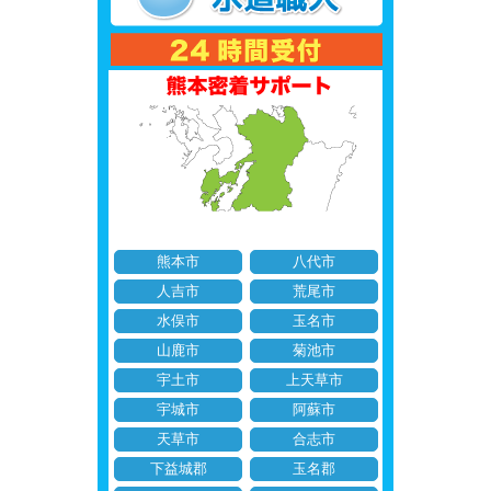
熊本市
八代市
人吉市
荒尾市
水俣市
玉名市
山鹿市
菊池市
宇土市
上天草市
宇城市
阿蘇市
天草市
合志市
下益城郡
玉名郡