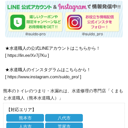
★水道職人の公式LINEアカウントはこちらから！
[
https://lin.ee/Xv7j7Ku
]
★水道職人のインスタグラムはこちらから！
[
https://www.instagram.com/suido_pro/
]
熊本のトイレのつまり・水漏れは、水道修理の専門店「くまも
と水道職人（熊本水道職人）」
【対応エリア】
熊本市
八代市
人吉市
荒尾市