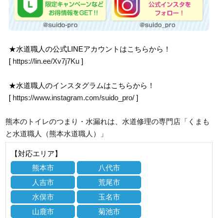
★水道職人の公式LINEアカウントはこちらから！
[
https://lin.ee/Xv7j7Ku
]
★水道職人のインスタグラムはこちらから！
[
https://www.instagram.com/suido_pro/
]
熊本のトイレのつまり・水漏れは、水道修理の専門店「くまも
と水道職人（熊本水道職人）」
【対応エリア】
熊本市
八代市
人吉市
荒尾市
水俣市
玉名市
山鹿市
菊池市