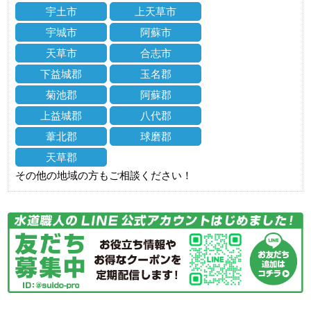
宇土市
上天草市
宇城市
阿蘇市
天草市
合志市
下益城郡
玉名郡
菊池郡
阿蘇郡
上益城郡
八代郡
葦北郡
球磨郡
天草郡
その他の地域の方もご相談ください！