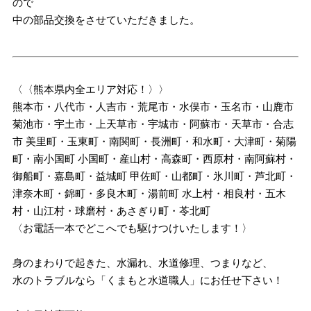
ので
中の部品交換をさせていただきました。
〈〈熊本県内全エリア対応！〉〉
熊本市・八代市・人吉市・荒尾市・水俣市・玉名市・山鹿市
菊池市・宇土市・上天草市・宇城市・阿蘇市・天草市・合志
市 美里町・玉東町・南関町・長洲町・和水町・大津町・菊陽
町・南小国町 小国町・産山村・高森町・西原村・南阿蘇村・
御船町・嘉島町・益城町 甲佐町・山都町・氷川町・芦北町・
津奈木町・錦町・多良木町・湯前町 水上村・相良村・五木
村・山江村・球磨村・あさぎり町・苓北町
〈お電話一本でどこへでも駆けつけいたします！〉
身のまわりで起きた、水漏れ、水道修理、つまりなど、
水のトラブルなら「くまもと水道職人」にお任せ下さい！