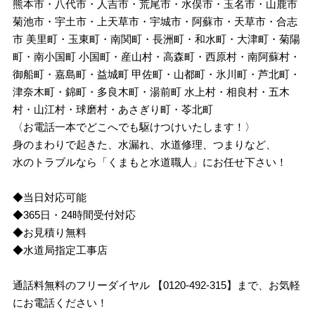
熊本市・八代市・人吉市・荒尾市・水俣市・玉名市・山鹿市
菊池市・宇土市・上天草市・宇城市・阿蘇市・天草市・合志
市 美里町・玉東町・南関町・長洲町・和水町・大津町・菊陽
町・南小国町 小国町・産山村・高森町・西原村・南阿蘇村・
御船町・嘉島町・益城町 甲佐町・山都町・氷川町・芦北町・
津奈木町・錦町・多良木町・湯前町 水上村・相良村・五木
村・山江村・球磨村・あさぎり町・苓北町
〈お電話一本でどこへでも駆けつけいたします！〉
身のまわりで起きた、水漏れ、水道修理、つまりなど、
水のトラブルなら「くまもと水道職人」にお任せ下さい！
◆当日対応可能
◆365日・24時間受付対応
◆お見積り無料
◆水道局指定工事店
通話料無料のフリーダイヤル 【0120-492-315】まで、お気軽
にお電話ください！