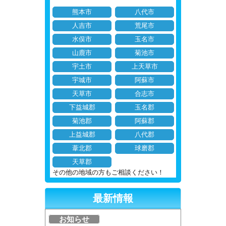
熊本市
八代市
人吉市
荒尾市
水俣市
玉名市
山鹿市
菊池市
宇土市
上天草市
宇城市
阿蘇市
天草市
合志市
下益城郡
玉名郡
菊池郡
阿蘇郡
上益城郡
八代郡
葦北郡
球磨郡
天草郡
その他の地域の方もご相談ください！
最新情報
お知らせ