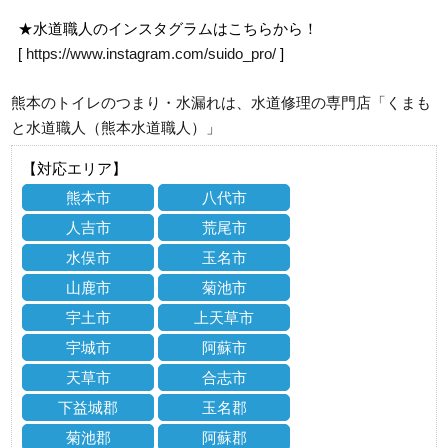
★水道職人のインスタグラムはこちらから！
[
https://www.instagram.com/suido_pro/
]
熊本のトイレのつまり・水漏れは、水道修理の専門店「くまも
と水道職人（熊本水道職人）」
【対応エリア】
熊本市
八代市
人吉市
荒尾市
水俣市
玉名市
山鹿市
菊池市
宇土市
上天草市
宇城市
阿蘇市
天草市
合志市
下益城郡
玉名郡
菊池郡
阿蘇郡