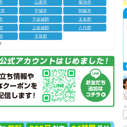
市
山鹿市
菊池市
草市
宇城市
阿蘇市
市
下益城郡
玉名郡
郡
上益城郡
八代郡
郡
天草郡
！