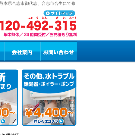
 熊本県合志市御代志、合志市合生にて修