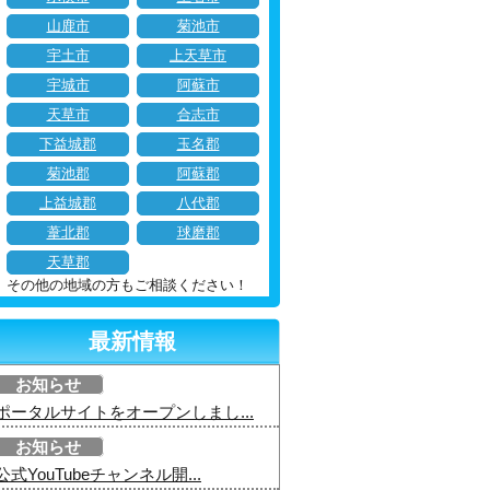
山鹿市
菊池市
宇土市
上天草市
宇城市
阿蘇市
天草市
合志市
下益城郡
玉名郡
菊池郡
阿蘇郡
上益城郡
八代郡
葦北郡
球磨郡
天草郡
その他の地域の方もご相談ください！
最新情報
お知らせ
ポータルサイトをオープンしまし...
お知らせ
公式YouTubeチャンネル開...