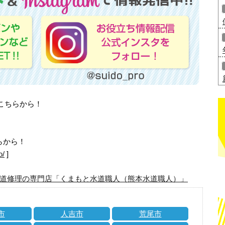
はこちらから！
らから！
o/
]
道修理の専門店「くまもと水道職人（熊本水道職人）」
市
人吉市
荒尾市