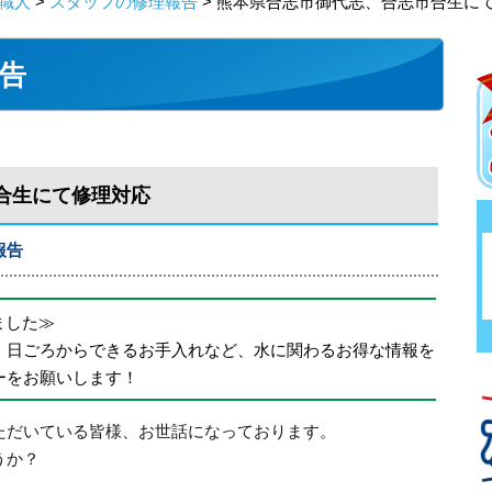
職人
>
スタッフの修理報告
> 熊本県合志市御代志、合志市合生に
告
合生にて修理対応
報告
めました≫
、日ごろからできるお手入れなど、水に関わるお得な情報を
ーをお願いします！
ただいている皆様、お世話になっております。
うか？