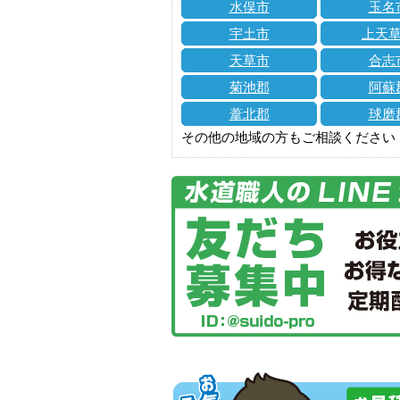
水俣市
玉名
宇土市
上天
天草市
合志
菊池郡
阿蘇
葦北郡
球磨
その他の地域の方もご相談ください