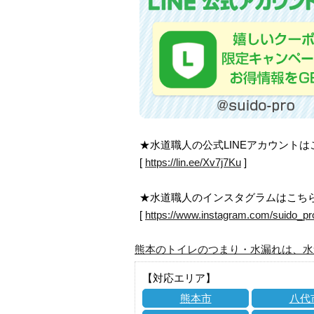
★水道職人の公式LINEアカウント
[
https://lin.ee/Xv7j7Ku
]
★水道職人のインスタグラムはこち
[
https://www.instagram.com/suido_pr
熊本のトイレのつまり・水漏れは、水
【対応エリア】
熊本市
八代