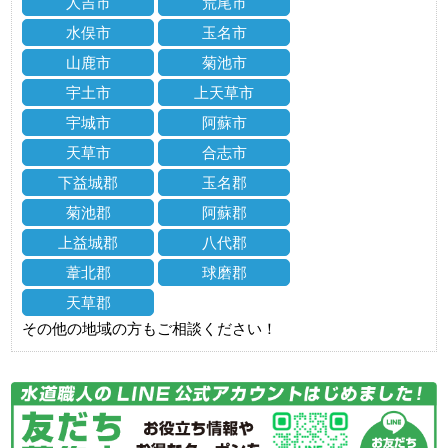
人吉市
荒尾市
水俣市
玉名市
山鹿市
菊池市
宇土市
上天草市
宇城市
阿蘇市
天草市
合志市
下益城郡
玉名郡
菊池郡
阿蘇郡
上益城郡
八代郡
葦北郡
球磨郡
天草郡
その他の地域の方もご相談ください！