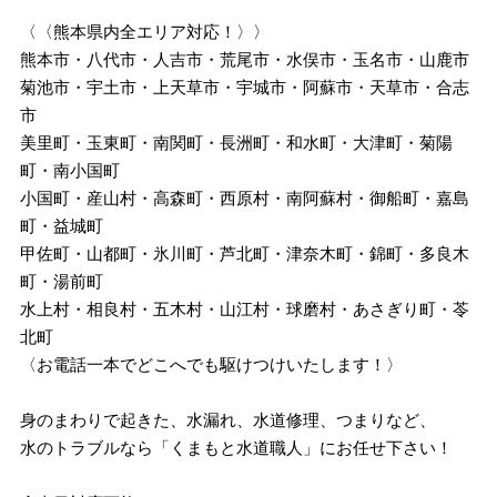
〈〈熊本県内全エリア対応！〉〉
熊本市・八代市・人吉市・荒尾市・水俣市・玉名市・山鹿市
菊池市・宇土市・上天草市・宇城市・阿蘇市・天草市・合志
市
美里町・玉東町・南関町・長洲町・和水町・大津町・菊陽
町・南小国町
小国町・産山村・高森町・西原村・南阿蘇村・御船町・嘉島
町・益城町
甲佐町・山都町・氷川町・芦北町・津奈木町・錦町・多良木
町・湯前町
水上村・相良村・五木村・山江村・球磨村・あさぎり町・苓
北町
〈お電話一本でどこへでも駆けつけいたします！〉
身のまわりで起きた、水漏れ、水道修理、つまりなど、
水のトラブルなら「くまもと水道職人」にお任せ下さい！