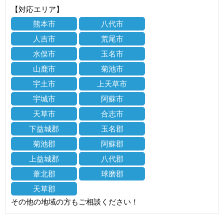
【対応エリア】
熊本市
八代市
人吉市
荒尾市
水俣市
玉名市
山鹿市
菊池市
宇土市
上天草市
宇城市
阿蘇市
天草市
合志市
下益城郡
玉名郡
菊池郡
阿蘇郡
上益城郡
八代郡
葦北郡
球磨郡
天草郡
その他の地域の方もご相談ください！