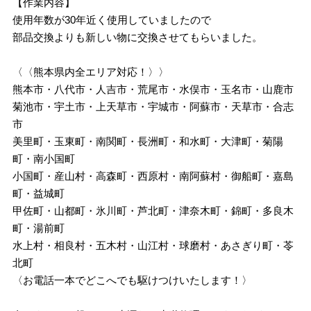
【作業内容】
使用年数が30年近く使用していましたので
部品交換よりも新しい物に交換させてもらいました。
〈〈熊本県内全エリア対応！〉〉
熊本市・八代市・人吉市・荒尾市・水俣市・玉名市・山鹿市
菊池市・宇土市・上天草市・宇城市・阿蘇市・天草市・合志
市
美里町・玉東町・南関町・長洲町・和水町・大津町・菊陽
町・南小国町
小国町・産山村・高森町・西原村・南阿蘇村・御船町・嘉島
町・益城町
甲佐町・山都町・氷川町・芦北町・津奈木町・錦町・多良木
町・湯前町
水上村・相良村・五木村・山江村・球磨村・あさぎり町・苓
北町
〈お電話一本でどこへでも駆けつけいたします！〉