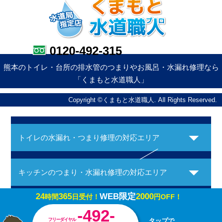
0120-492-315
熊本のトイレ・台所の排水管のつまりやお風呂・水漏れ修理なら
「くまもと水道職人」
Copyright ©くまもと水道職人. All Rights Reserved.
トイレの水漏れ・つまり修理の対応エリア
キッチンのつまり・水漏れ修理の対応エリア
24
365
WEB限定
2000
時間
日受付！
円OFF！
お風呂の水漏れ・つまり修理の対応エリア
-492-
フリーダイヤル
タップで