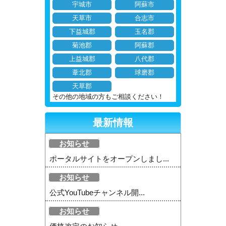
宇城市
阿蘇市
天草市
合志市
下益城郡
玉名郡
菊池郡
阿蘇郡
上益城郡
八代郡
葦北郡
球磨郡
天草郡
その他の地域の方もご相談ください！
最新情報
お知らせ
ポータルサイトをオープンしまし...
お知らせ
公式YouTubeチャンネル開...
お知らせ