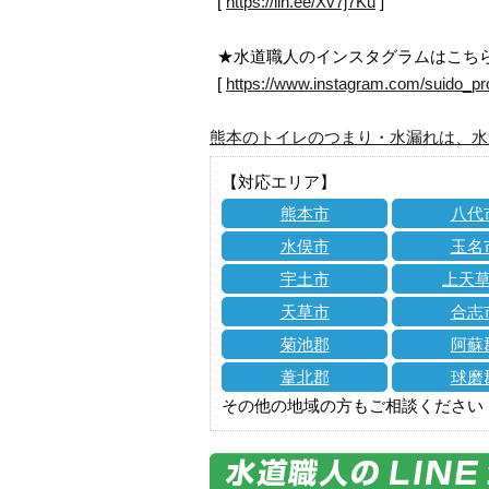
[
https://lin.ee/Xv7j7Ku
]
★水道職人のインスタグラムはこち
[
https://www.instagram.com/suido_pr
熊本のトイレのつまり・水漏れは、水
【対応エリア】
熊本市
八代
水俣市
玉名
宇土市
上天
天草市
合志
菊池郡
阿蘇
葦北郡
球磨
その他の地域の方もご相談ください