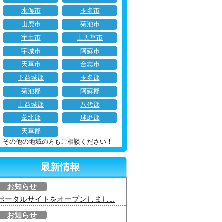
水俣市
玉名市
山鹿市
菊池市
宇土市
上天草市
宇城市
阿蘇市
天草市
合志市
下益城郡
玉名郡
菊池郡
阿蘇郡
上益城郡
八代郡
葦北郡
球磨郡
天草郡
その他の地域の方もご相談ください！
最新情報
お知らせ
ポータルサイトをオープンしまし...
お知らせ