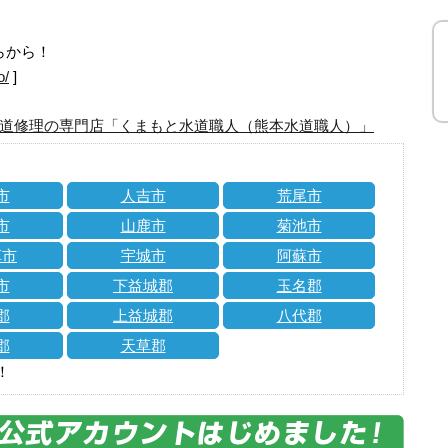
らから！
o/
]
道修理の専門店「くまもと水道職人（熊本水道職人）」
市
人吉市
荒尾市
市
山鹿市
菊池市
草市
宇城市
阿蘇市
市
下益城郡
玉名郡
郡
上益城郡
八代郡
郡
天草郡
！