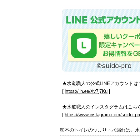
★水道職人の公式LINEアカウント
[
https://lin.ee/Xv7j7Ku
]
★水道職人のインスタグラムはこち
[
https://www.instagram.com/suido_pr
熊本のトイレのつまり・水漏れは、水