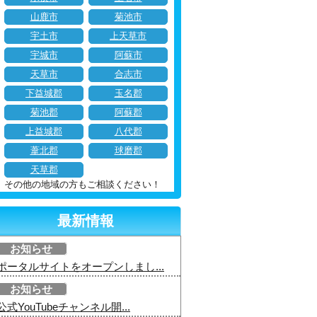
山鹿市
菊池市
宇土市
上天草市
宇城市
阿蘇市
天草市
合志市
下益城郡
玉名郡
菊池郡
阿蘇郡
上益城郡
八代郡
葦北郡
球磨郡
天草郡
その他の地域の方もご相談ください！
最新情報
お知らせ
ポータルサイトをオープンしまし...
お知らせ
公式YouTubeチャンネル開...