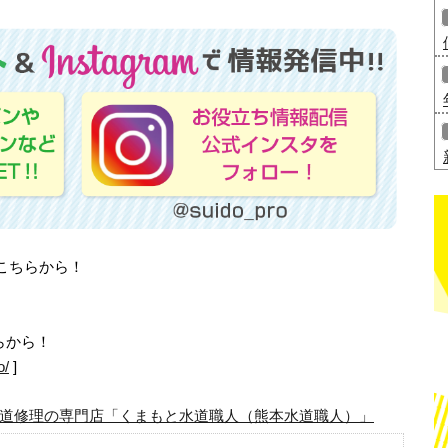
はこちらから！
らから！
o/
]
道修理の専門店「くまもと水道職人（熊本水道職人）」