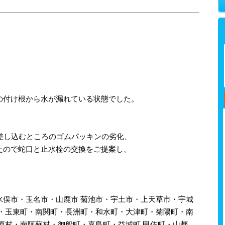
の付け根から水が漏れている状態でした。
差し込むところのゴムパッキンの劣化、
たので蛇口と止水栓の交換をご提案し、
水俣市・玉名市・山鹿市 菊池市・宇土市・上天草市・宇城
町・玉東町・南関町・長洲町・和水町・大津町・菊陽町・南
原村・南阿蘇村・御船町・嘉島町・益城町 甲佐町・山都