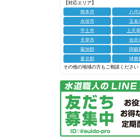
【対応エリア】
熊本市
八代
水俣市
玉名
宇土市
上天
天草市
合志
菊池郡
阿蘇
葦北郡
球磨
その他の地域の方もご相談ください