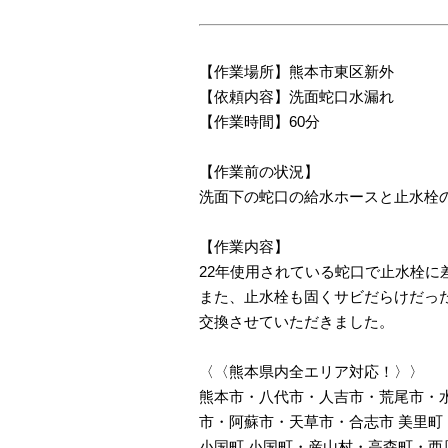
【作業場所】熊本市東区新外
【依頼内容】洗面蛇口水漏れ
【作業時間】60分
【作業前の状況】
洗面下の蛇口の給水ホースと止水栓
【作業内容】
22年使用されている蛇口で止水栓に
また、止水栓も固くサビだらけだっ
交換させていただきました。
〈〈熊本県内全エリア対応！〉〉
熊本市・八代市・人吉市・荒尾市・
市・阿蘇市・天草市・合志市 美里
小国町 小国町・産山村・高森町・西