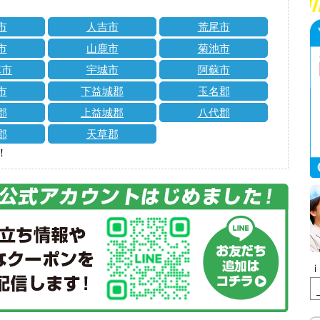
市
人吉市
荒尾市
市
山鹿市
菊池市
草市
宇城市
阿蘇市
市
下益城郡
玉名郡
郡
上益城郡
八代郡
郡
天草郡
！