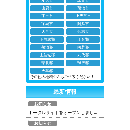
水俣市
玉名市
山鹿市
菊池市
宇土市
上天草市
宇城市
阿蘇市
天草市
合志市
下益城郡
玉名郡
菊池郡
阿蘇郡
上益城郡
八代郡
葦北郡
球磨郡
天草郡
その他の地域の方もご相談ください！
最新情報
お知らせ
ポータルサイトをオープンしまし...
お知らせ