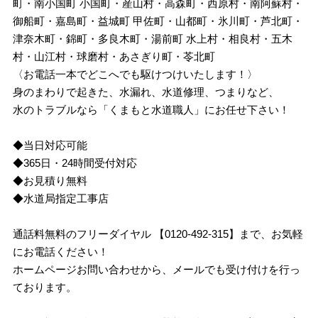
町・南小国町 小国町・産山村・高森町・西原村・南阿蘇村・
御船町・嘉島町・益城町 甲佐町・山都町・氷川町・芦北町・
津奈木町・錦町・多良木町・湯前町 水上村・相良村・五木
村・山江村・球磨村・あさぎり町・苓北町
〈お電話一本でどこへでも駆けつけいたします！〉
身のまわりで起きた、水漏れ、水道修理、つまりなど、
水のトラブルなら「くまもと水道職人」にお任せ下さい！
◆当日対応可能
◆365日・24時間受付対応
◆お見積り無料
◆水道局指定工事店
通話料無料のフリーダイヤル 【0120-492-315】まで、お気軽
にお電話ください！
ホームページお問い合わせから、メールでも受け付けを行っ
ております。