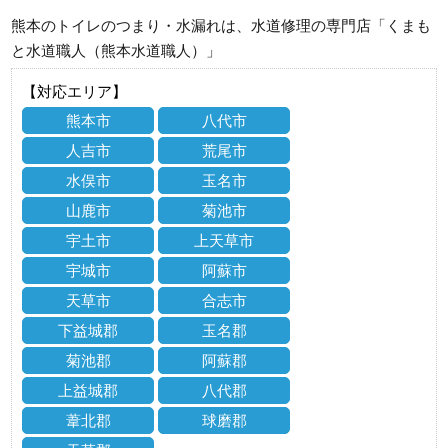
熊本のトイレのつまり・水漏れは、水道修理の専門店「くまも
と水道職人（熊本水道職人）」
【対応エリア】
熊本市
八代市
人吉市
荒尾市
水俣市
玉名市
山鹿市
菊池市
宇土市
上天草市
宇城市
阿蘇市
天草市
合志市
下益城郡
玉名郡
菊池郡
阿蘇郡
上益城郡
八代郡
葦北郡
球磨郡