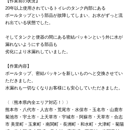
【作業前の状況】
20年以上使用されているトイレのタンク内部にある
ボールタップという部品が故障してしまい、お水がずっと流
れ出ている状態でした。
そしてタンクと便器の間にある密結パッキンという外に水が
漏れないようにする部品も
劣化により水漏れしていました。
【作業内容】
ボールタップ、密結パッキンを新しいものへと交換させてい
ただきました。
水漏れも一切なくなりお客様にも安心していただきました。
〈〈熊本県内全エリア対応！〉〉
熊本市・八代市・人吉市・荒尾市・水俣市・玉名市・山鹿市
菊池市・宇土市・上天草市・宇城市・阿蘇市・天草市・合志
市 美里町・玉東町・南関町・長洲町・和水町・大津町・菊陽