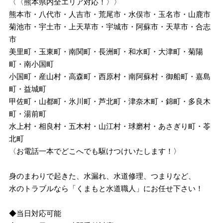
〈〈熊本県内全エリア対応！〉〉
熊本市・八代市・人吉市・荒尾市・水俣市・玉名市・山鹿市
菊池市・宇土市・上天草市・宇城市・阿蘇市・天草市・合志
市
美里町・玉東町・南関町・長洲町・和水町・大津町・菊陽
町・南小国町
小国町・産山村・高森町・西原村・南阿蘇村・御船町・嘉島
町・益城町
甲佐町・山都町・氷川町・芦北町・津奈木町・錦町・多良木
町・湯前町
水上村・相良村・五木村・山江村・球磨村・あさぎり町・苓
北町
〈お電話一本でどこへでも駆けつけいたします！〉
身のまわりで起きた、水漏れ、水道修理、つまりなど、
水のトラブルなら「くまもと水道職人」にお任せ下さい！
◆当日対応可能