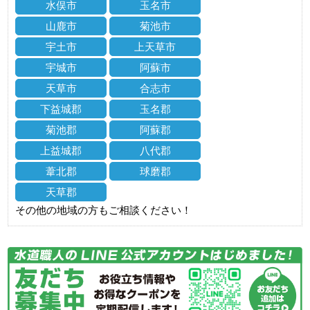
水俣市
玉名市
山鹿市
菊池市
宇土市
上天草市
宇城市
阿蘇市
天草市
合志市
下益城郡
玉名郡
菊池郡
阿蘇郡
上益城郡
八代郡
葦北郡
球磨郡
天草郡
その他の地域の方もご相談ください！