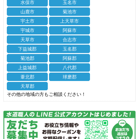
水俣市
玉名市
山鹿市
菊池市
宇土市
上天草市
宇城市
阿蘇市
天草市
合志市
下益城郡
玉名郡
菊池郡
阿蘇郡
上益城郡
八代郡
葦北郡
球磨郡
天草郡
その他の地域の方もご相談ください！