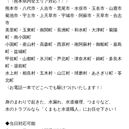
〈〈熊本県内全エリア対応！〉〉
熊本市・八代市・人吉市・荒尾市・水俣市・玉名市・山鹿市
菊池市・宇土市・上天草市・宇城市・阿蘇市・天草市・合志
市
美里町・玉東町・南関町・長洲町・和水町・大津町・菊陽
町・南小国町
小国町・産山村・高森町・西原村・南阿蘇村・御船町・嘉島
町・益城町
甲佐町・山都町・氷川町・芦北町・津奈木町・錦町・多良木
町・湯前町
水上村・相良村・五木村・山江村・球磨村・あさぎり町・苓
北町
〈お電話一本でどこへでも駆けつけいたします！〉
身のまわりで起きた、水漏れ、水道修理、つまりなど、
水のトラブルなら「くまもと水道職人」にお任せ下さい！
◆当日対応可能