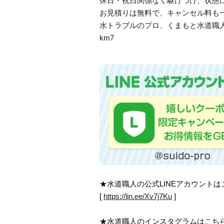
休日・祝日関係なく駆けつけ、状態
お見積りは無料で、キャンセル料も
水トラブルのプロ、くまもと水道職
km7
★水道職人の公式LINEアカウント
[
https://lin.ee/Xv7j7Ku
]
★水道職人のインスタグラムはこち