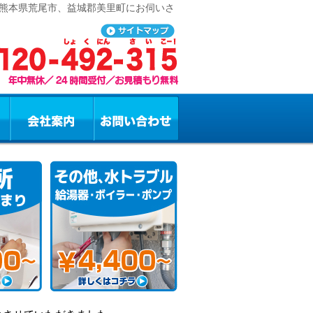
 熊本県荒尾市、益城郡美里町にお伺いさ