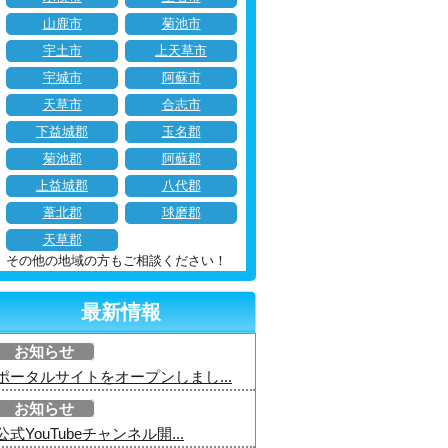
山鹿市
菊池市
宇土市
上天草市
宇城市
阿蘇市
天草市
合志市
下益城郡
玉名郡
菊池郡
阿蘇郡
上益城郡
八代郡
葦北郡
球磨郡
天草郡
その他の地域の方もご相談ください！
最新情報
お知らせ
ポータルサイトをオープンしまし...
お知らせ
公式YouTubeチャンネル開...