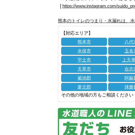
[
https://www.instagram.com/suido_pr
熊本のトイレのつまり・水漏れは、水
【対応エリア】
熊本市
八代
水俣市
玉名
宇土市
上天
天草市
合志
菊池郡
阿蘇
葦北郡
球磨
その他の地域の方もご相談ください