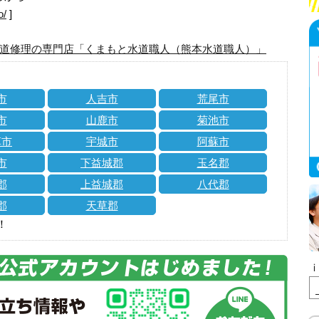
o/
]
道修理の専門店「くまもと水道職人（熊本水道職人）」
市
人吉市
荒尾市
市
山鹿市
菊池市
草市
宇城市
阿蘇市
市
下益城郡
玉名郡
郡
上益城郡
八代郡
郡
天草郡
！