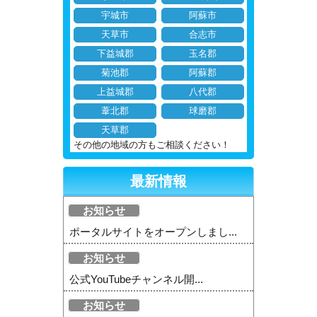
宇城市
阿蘇市
天草市
合志市
下益城郡
玉名郡
菊池郡
阿蘇郡
上益城郡
八代郡
葦北郡
球磨郡
天草郡
その他の地域の方もご相談ください！
最新情報
お知らせ
ポータルサイトをオープンしまし...
お知らせ
公式YouTubeチャンネル開...
お知らせ