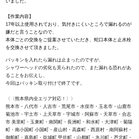
いました。
【作業内容】
17年以上使用されており、気付きにくいところで漏れるのが
嫌だと言うことなので、
本体ごとの交換をご提案させていただき、蛇口本体と止水栓
を交換させて頂きました。
パッキンを入れたら漏れは止まったのですが、
シャワーヘッドの劣化も見られたので、また漏れる恐れがあ
ることをお伝えし、
今回はパッキン取り付けで終了です。
〈〈熊本県内全エリア対応！〉〉
熊本市・八代市・人吉市・荒尾市・水俣市・玉名市・山鹿市
菊池市・宇土市・上天草市・宇城市・阿蘇市・天草市・合志
市 美里町・玉東町・南関町・長洲町・和水町・大津町・菊陽
町・南小国町 小国町・産山村・高森町・西原村・南阿蘇村・
御船町・嘉島町・益城町 甲佐町・山都町・氷川町・芦北町・