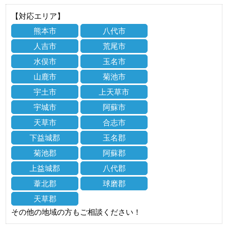
【対応エリア】
熊本市
八代市
人吉市
荒尾市
水俣市
玉名市
山鹿市
菊池市
宇土市
上天草市
宇城市
阿蘇市
天草市
合志市
下益城郡
玉名郡
菊池郡
阿蘇郡
上益城郡
八代郡
葦北郡
球磨郡
天草郡
その他の地域の方もご相談ください！