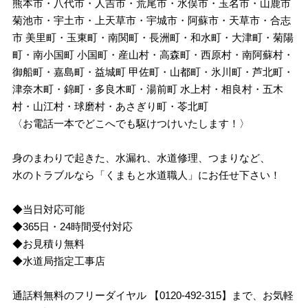
熊本市・八代市・人吉市・荒尾市・水俣市・玉名市・山鹿市
菊池市・宇土市・上天草市・宇城市・阿蘇市・天草市・合志
市 美里町・玉東町・南関町・長洲町・和水町・大津町・菊陽
町・南小国町 小国町・産山村・高森町・西原村・南阿蘇村・
御船町・嘉島町・益城町 甲佐町・山都町・氷川町・芦北町・
津奈木町・錦町・多良木町・湯前町 水上村・相良村・五木
村・山江村・球磨村・あさぎり町・苓北町
〈お電話一本でどこへでも駆けつけいたします！〉
身のまわりで起きた、水漏れ、水道修理、つまりなど、
水のトラブルなら「くまもと水道職人」にお任せ下さい！
◆当日対応可能
◆365日・24時間受付対応
◆お見積り無料
◆水道局指定工事店
通話料無料のフリーダイヤル 【0120-492-315】まで、お気軽