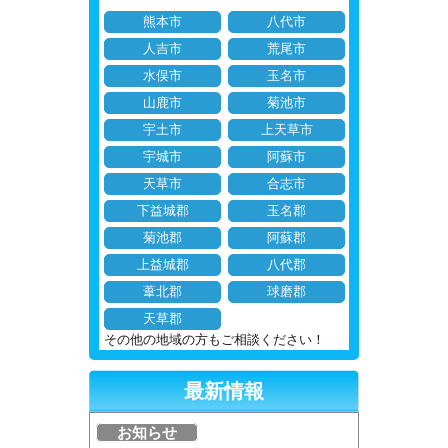
熊本市
八代市
人吉市
荒尾市
水俣市
玉名市
山鹿市
菊池市
宇土市
上天草市
宇城市
阿蘇市
天草市
合志市
下益城郡
玉名郡
菊池郡
阿蘇郡
上益城郡
八代郡
葦北郡
球磨郡
天草郡
その他の地域の方もご相談ください！
最新情報
お知らせ