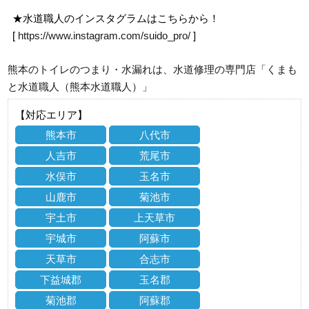
★水道職人のインスタグラムはこちらから！
[
https://www.instagram.com/suido_pro/
]
熊本のトイレのつまり・水漏れは、水道修理の専門店「くまも
と水道職人（熊本水道職人）」
【対応エリア】
熊本市
八代市
人吉市
荒尾市
水俣市
玉名市
山鹿市
菊池市
宇土市
上天草市
宇城市
阿蘇市
天草市
合志市
下益城郡
玉名郡
菊池郡
阿蘇郡