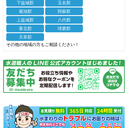
下益城郡
玉名郡
菊池郡
阿蘇郡
上益城郡
八代郡
葦北郡
球磨郡
天草郡
その他の地域の方もご相談ください！