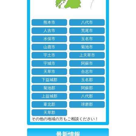
熊本市
八代市
人吉市
荒尾市
水俣市
玉名市
山鹿市
菊池市
宇土市
上天草市
宇城市
阿蘇市
天草市
合志市
下益城郡
玉名郡
菊池郡
阿蘇郡
上益城郡
八代郡
葦北郡
球磨郡
天草郡
その他の地域の方もご相談ください！
最新情報