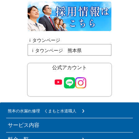
ｉタウンページ
ｉタウンページ 熊本県
公式アカウント
熊本の水漏れ修理 くまもと水道職人
サービス内容