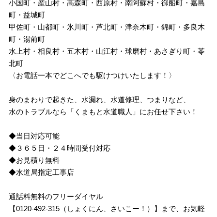
小国町・産山村・高森町・西原村・南阿蘇村・御船町・嘉島
町・益城町
甲佐町・山都町・氷川町・芦北町・津奈木町・錦町・多良木
町・湯前町
水上村・相良村・五木村・山江村・球磨村・あさぎり町・苓
北町
〈お電話一本でどこへでも駆けつけいたします！〉
身のまわりで起きた、水漏れ、水道修理、つまりなど、
水のトラブルなら「くまもと水道職人」にお任せ下さい！
◆当日対応可能
◆３６５日・２４時間受付対応
◆お見積り無料
◆水道局指定工事店
通話料無料のフリーダイヤル
【0120-492-315（しょくにん、さいこー！）】まで、お気軽